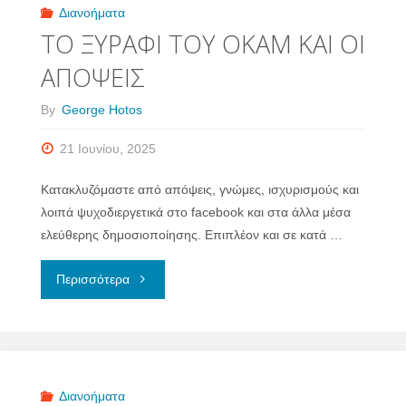
Διανοήματα
–
ΤΟ ΞΥΡΑΦΙ ΤΟΥ ΟΚΑΜ ΚΑΙ ΟΙ
1919)"
ΑΠΟΨΕΙΣ
By
George Hotos
21 Ιουνίου, 2025
Κατακλυζόμαστε από απόψεις, γνώμες, ισχυρισμούς και
λοιπά ψυχοδιεργετικά στο facebook και στα άλλα μέσα
ελεύθερης δημοσιοποίησης. Επιπλέον και σε κατά …
"ΤΟ
Περισσότερα
ΞΥΡΑΦΙ
ΤΟΥ
ΟΚΑΜ
Διανοήματα