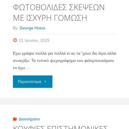
ΦΩΤΟΒΟΛΙΔΕΣ ΣΚΕΨΕΩΝ
ΚΑΙ
ΜΕ ΙΣΧΥΡΗ ΓΟΜΩΣΗ
ΟΙ
By
George Hotos
ΑΠΟΨΕΙΣ"
21 Ιουνίου, 2025
Εχω γράψει πολλά για πολλά κι ας τα ‘χουν δει λίγοι αλλά
συνεχίζω. Το τυπικό ψυχογράφημα του φεϊσμπουκάριου
το έχω …
"ΦΩΤΟΒΟΛΙΔΕΣ
Περισσότερα
ΣΚΕΨΕΩΝ
ΜΕ
ΙΣΧΥΡΗ
Διανοήματα
ΚΟΥΦΙΕΣ ΕΠΙΣΤΗΜΟΝΙΚΕΣ