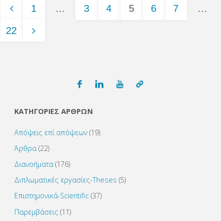
1
…
3
4
5
6
7
…
Σελιδοποίηση
22
άρθρων
ΚΑΤΗΓΟΡΙΕΣ ΑΡΘΡΩΝ
Απόψεις επί απόψεων
(19)
Άρθρα
(22)
Διανοήματα
(176)
Διπλωματικές εργασίες-Theses
(5)
Επιστημονικά-Scientific
(37)
Παρεμβάσεις
(11)