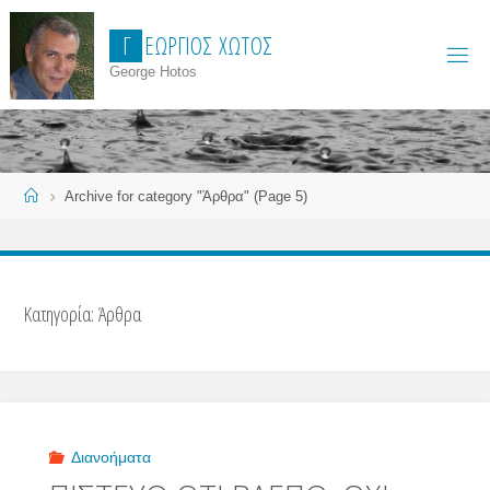
Skip
Γ
Ε
Ώ
Ρ
Γ
Ι
Ο
Σ
Χ
Ώ
Τ
Ο
Σ
to
content
George Hotos
Home
Archive for category "Άρθρα"
(Page 5)
Κατηγορία:
Άρθρα
Διανοήματα