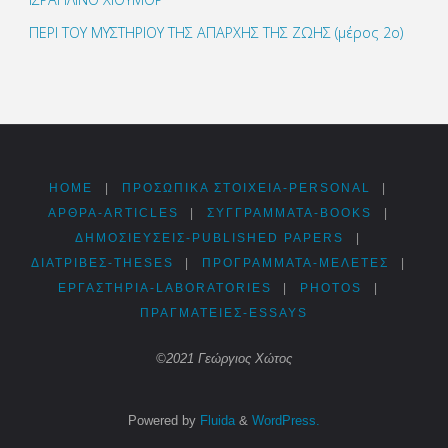
ΠΕΡΙ ΤΟΥ ΜΥΣΤΗΡΙΟΥ ΤΗΣ ΑΠΑΡΧΗΣ ΤΗΣ ΖΩΗΣ (μέρος 2ο)
HOME
|
ΠΡΟΣΩΠΙΚΆ ΣΤΟΙΧΕΊΑ-PERSONAL
|
ΑΡΘΡΑ-ARTICLES
|
ΣΥΓΓΡΆΜΜΑΤΑ-BOOKS
|
ΔΗΜΟΣΙΕΎΣΕΙΣ-PUBLISHED PAPERS
|
ΔΙΑΤΡΙΒΈΣ-THESES
|
ΠΡΟΓΡΆΜΜΑΤΑ-ΜΕΛΈΤΕΣ
|
ΕΡΓΑΣΤΉΡΙΑ-LABORATORIES
|
PHOTOS
|
ΠΡΑΓΜΑΤΕΊΕΣ-ESSAYS
©2021 Γεώργιος Χώτος
Powered by
Fluida
&
WordPress.