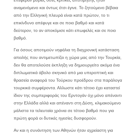
επέφεραν μύριες όσες κριτικές αποτίμησης ήταν
αναμενόμενο και όντως έτσι έγινε. Το ζητούμενο βέβαια
από την Ελληνική πλευρά είναι κατά πρώτον, το τι
επικίνδυνο απέφυγε και σε ποιο βαθμό και κατά
δεύτερον, το αν αποκόμισε κάτι επωφελές και σε ποιο
βαθμό.
Για όσους αποτιμούν νηφάλια τη διαχρονική κατάσταση
απειλής που αντιμετωπίζει η χώρα μας από την Τουρκία,
δεν θα αποτελούσε έκπληξη να δημιουργείτο ακόμα ένα
διπλωματικά άβολο σκηνικό από μια υπεροπτική και
θρασεία αναφορά του Τούρκου προέδρου στα παράλογα
τουρκικά συμφέροντα. Αλλωστε κάτι τέτοιο έχει καταστεί
ίδιον της συμπεριφοράς του Ερντογάν όχι μόνο απέναντι
στην Ελλάδα αλλά και απέναντι στη Δύση, κλιμακούμενο
μάλιστα τα τελευταία χρόνια σε τέτοιο βαθμό που για
πρώτη φορά οι δυτικές ηγεσίες δυσφορούν.
Αν και η συνάντηση των Αθηνών ήταν αχρείαστη για