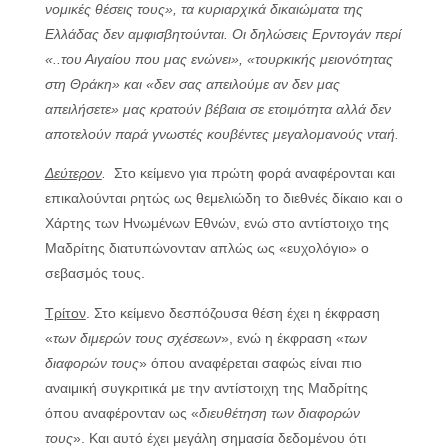
νομικές θέσεις τους
», τα κυριαρχικά δικαιώματα της
Ελλάδας δεν αμφισβητούνται. Οι δηλώσεις Ερντογάν περί
«..
του Αιγαίου που μας ενώνει
», «
τουρκικής μειονότητας
στη Θράκη
» και «
δεν σας απειλούμε αν δεν μας
απειλήσετε
» μας κρατούν βέβαια σε ετοιμότητα αλλά δεν
αποτελούν παρά γνωστές κουβέντες μεγαλομανούς νταή.
Δεύτερον
.
Στο κείμενο για πρώτη φορά αναφέρονται και
επικαλούνται ρητώς ως θεμελιώδη το διεθνές δίκαιο και ο
Χάρτης των Ηνωμένων Εθνών, ενώ στο αντίστοιχο της
Μαδρίτης διατυπώνονταν απλώς ως «ευχολόγιο» ο
σεβασμός τους.
Τρίτον
. Στο κείμενο δεσπόζουσα θέση έχει η έκφραση
«
των διμερών τους σχέσεων
», ενώ η έκφραση «
των
διαφορών τους
» όπου αναφέρεται σαφώς είναι πιο
αναιμική συγκριτικά με την αντίστοιχη της Μαδρίτης
όπου αναφέρονταν ως «
διευθέτηση των διαφορών
τους
». Και αυτό έχει μεγάλη σημασία δεδομένου ότι