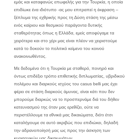
εμάς και καταφανώς επωφελής για την Τουρκία, η οποία
επιδίωκε ένα ιδιότυπο -ας μου επιτραπεί η έκφραση –
ξέπλυμα της εχθρικής προς τη Δύση στάση της μέσω
ενός καίριου και θεσμικού παράγοντα δυτικής
σταθερότητας όπως η Ελλάδα, εμείς αποφύγαμε τα
χειρότερα και στο χέρι μας είναι πλέον να χειριστούμε
κατά το δοκούν το πολιτικό κείμενο του κοινού
ανακοινωθέντος.
Με δεδομένο ότι η Τουρκία με σταθερό, πονηρό και
όντως επιδέξιο τρόπο επιθετικής διπλωματίας, υβριδικού
πολέμου και διαρκούς ισχύος του casus belli μας έχει
φέρει σε στάση διαρκούς άμυνας, είναι κάτι που δεν
μπορούμε διαρκώς να το προσπερνάμε διά του δήθεν
κατευνασμού της όταν μας ερεθίζει, ούτε να
περιστέλλουμε τα εθνικά μας δικαιώματα, διότι έτσι
καταλήγουμε σε αυτό ακριβώς που επιδιώκει, δηλαδή
την αδρανοποίησή μας ως προς την άσκηση των
κυριαρχικών μας δικαιωμάτων.