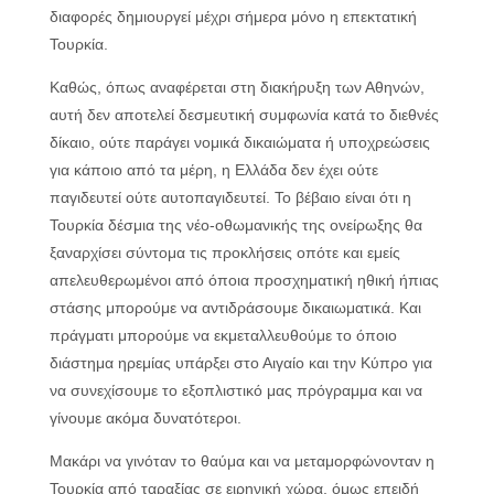
διαφορές δημιουργεί μέχρι σήμερα μόνο η επεκτατική
Τουρκία.
Καθώς, όπως αναφέρεται στη διακήρυξη των Αθηνών,
αυτή δεν αποτελεί δεσμευτική συμφωνία κατά το διεθνές
δίκαιο, ούτε παράγει νομικά δικαιώματα ή υποχρεώσεις
για κάποιο από τα μέρη, η Ελλάδα δεν έχει ούτε
παγιδευτεί ούτε αυτοπαγιδευτεί. Το βέβαιο είναι ότι η
Τουρκία δέσμια της νέο-οθωμανικής της ονείρωξης θα
ξαναρχίσει σύντομα τις προκλήσεις οπότε και εμείς
απελευθερωμένοι από όποια προσχηματική ηθική ήπιας
στάσης μπορούμε να αντιδράσουμε δικαιωματικά. Και
πράγματι μπορούμε να εκμεταλλευθούμε το όποιο
διάστημα ηρεμίας υπάρξει στο Αιγαίο και την Κύπρο για
να συνεχίσουμε το εξοπλιστικό μας πρόγραμμα και να
γίνουμε ακόμα δυνατότεροι.
Μακάρι να γινόταν το θαύμα και να μεταμορφώνονταν η
Τουρκία από ταραξίας σε ειρηνική χώρα, όμως επειδή