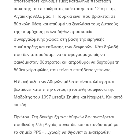
οποτεδήποτε κρίνουμε εμείς κατάλληλη περίσταση
άσκησης του δικαιώματος επέκτασης στα 12 ν.μ. της
Αιγαιακής ΑΟΖ μας. Η Τουρκία είναι που βρίσκεται σε
δύσκολη θέση και επιθυμεί να ξεγελάσει τους Δυτικούς
της συμμάχους με ένα δήθεν προσωπείο
συνεργαζόμενης χώρας στη βάση της ειρηνικής
συνύπαρξης και επίλυσης των διαφορών. Κάτι δηλαδή
που δεν μπορούσαμε να αποφύγουμε χωρίς να
φαινόμασταν δύστροποι και απρόθυμοι να δεχτούμε τη
δήθεν χείρα φιλίας που τείνει ο επιτήδειος γείτονας.
Η διακήρυξη των Αθηνών μάλιστα είναι καλύτερη και
βελτιώνει κατά τι την όντως ηττοπαθή συμφωνία της
Μαδρίτης του 1997 μεταξύ Σημίτη και Ντεμιρέλ. Και αυτό
επειδή:
Πρώτον
. Στη διακήρυξη των Αθηνών δεν αναφέρεται
πουθενά η λέξη Αιγαίο, συνεπώς και σε συνδυασμό με
το σημείο ΡΡ5 «…
χωρίς να θίγονται οι εκατέρωθεν