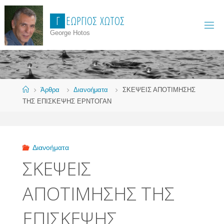
Skip
Γ
Ε
Ώ
Ρ
Γ
Ι
Ο
Σ
Χ
Ώ
Τ
Ο
Σ
to
content
George Hotos
Home
Άρθρα
Διανοήματα
ΣΚΕΨΕΙΣ ΑΠΟΤΙΜΗΣΗΣ
ΤΗΣ ΕΠΙΣΚΕΨΗΣ ΕΡΝΤΟΓΑΝ
Διανοήματα
ΣΚΕΨΕΙΣ
ΑΠΟΤΙΜΗΣΗΣ ΤΗΣ
ΕΠΙΣΚΕΨΗΣ