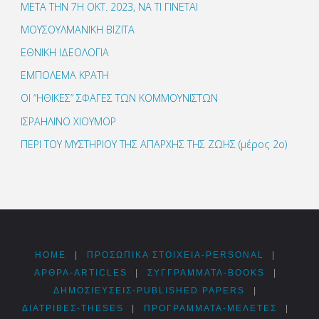
ΜΕΤΑ ΤΗΝ 7Η ΟΚΤ. 2023, ΝΑ ΤΙ ΓΙΝΕΤΑΙ
ΜΟΥΣΟΥΛΜΑΝΙΚΗ ΒΙΖΙΤΑ
ΕΘΝΙΚΗ ΙΔΕΟΛΟΓΙΑ
ΕΜΠΟΛΕΜΑ ΚΡΑΤΗ
ΟΙ “ΗΘΙΚΕΣ” ΣΦΑΓΕΣ ΤΩΝ ΚΟΜΜΟΥΝΙΣΤΩΝ
ΙΣΡΑΗΛΙΝΟ ΧΙΟΥΜΟΡ
ΠΕΡΙ ΤΟΥ ΜΥΣΤΗΡΙΟΥ ΤΗΣ ΑΠΑΡΧΗΣ ΤΗΣ ΖΩΗΣ (μέρος 2ο)
HOME
|
ΠΡΟΣΩΠΙΚΆ ΣΤΟΙΧΕΊΑ-PERSONAL
|
ΑΡΘΡΑ-ARTICLES
|
ΣΥΓΓΡΆΜΜΑΤΑ-BOOKS
|
ΔΗΜΟΣΙΕΎΣΕΙΣ-PUBLISHED PAPERS
|
ΔΙΑΤΡΙΒΈΣ-THESES
|
ΠΡΟΓΡΆΜΜΑΤΑ-ΜΕΛΈΤΕΣ
|