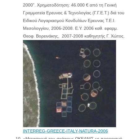
2000”. Χρηματοδότηση: 46.000 € από τη Γενική
Γραμματεία Ερευνας & Τεχνολογίας (Γ.Γ.Ε.Τ.) διά του
Ειδικού Λογαριασμού Κονδυλίων Ερευνας Τ.Ε.Ι.
Μεσολογγίου, 2006-2008. Ε.Υ. 2006 καθ. εφαρμ.
Θεοφ. Βορεινάκης, 2007-2008 καθηγητής Γ. Χώτος.
INTERREG-GREECE-ITALY-NATURA-2006
«Μετασκευή του σκάφους ΩΚΕΑΝΙΣ με προορισμό