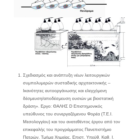
Σχεδιασμός και ανάπτυξη νέων λειτουργικών
συμπολυμερών συσταδικής αρχιτεκτονικής –
Ικανότητες αυτοοργάνωσης και ελεγχόμενη
δέσμευση/αποδέσμευση ουσιών με βιοστατική
δράση». Εργο: ΘΑΛΗΣ D Επιστημονικός
υπεύθυνος του συνεργαζόμενου Φορέα (Τ.Ε.Ι.
Μεσολογγίου) και του ανατεθέντος έργου από τον
επικεφαλής του προγράμματος Πανεπιστήμιο
Πατρών, Τμήμα Χημείας, Επιστ. Υπεύθ. Καθ. Ι.