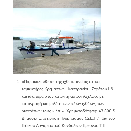
«Παρακολούθηση της ιχθυοπανίδας στους
ταμιευτήρες Κρεμαστών, Καστρακίου, Στράτου Ι & ΙΙ
και ιδιαίτερα στον κατάντη αυτών Αχελώο, με
καταγραφή και μελέτη των ειδών ιχθύων, των
οικοτόπων τους κ.λπ.». Χρηματοδότηση: 43.500 €
Δημόσια Επιχείρηση Ηλεκτρισμού (Δ.Ε.Η.), διά του
Ειδικού Λογαριασμού Κονδυλίων Ερευνας Τ.Ε.Ι.