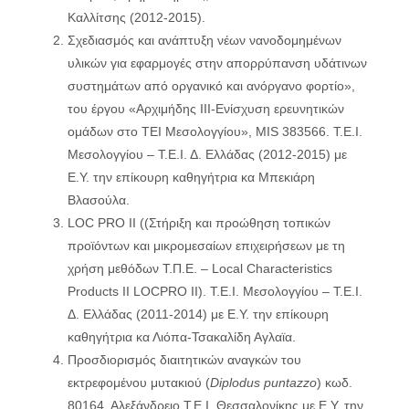
Καλλίτσης (2012-2015).
Σχεδιασμός και ανάπτυξη νέων νανοδομημένων
υλικών για εφαρμογές στην απορρύπανση υδάτινων
συστημάτων από οργανικό και ανόργανο φορτίο»,
του έργου «Αρχιμήδης ΙΙΙ-Ενίσχυση ερευνητικών
ομάδων στο ΤΕΙ Μεσολογγίου», MIS 383566. Τ.Ε.Ι.
Μεσολογγίου – Τ.Ε.Ι. Δ. Ελλάδας (2012-2015) με
Ε.Υ. την επίκουρη καθηγήτρια κα Μπεκιάρη
Βλασούλα.
LOC PRO II ((Στήριξη και προώθηση τοπικών
προϊόντων και μικρομεσαίων επιχειρήσεων με τη
χρήση μεθόδων Τ.Π.Ε. – Local Characteristics
Products II LOCPRO II). Τ.Ε.Ι. Μεσολογγίου – Τ.Ε.Ι.
Δ. Ελλάδας (2011-2014) με Ε.Υ. την επίκουρη
καθηγήτρια κα Λιόπα-Τσακαλίδη Αγλαϊα.
Προσδιορισμός διαιτητικών αναγκών του
εκτρεφομένου μυτακιού (
Diplodus
puntazzo
) κωδ.
80164. Αλεξάνδρειο Τ.Ε.Ι. Θεσσαλονίκης με Ε.Υ. την