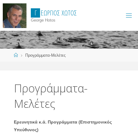
Skip
Γ
Ε
Ώ
Ρ
Γ
Ι
Ο
Σ
Χ
Ώ
Τ
Ο
Σ
to
content
George Hotos
Home
Προγράμματα-Μελέτες
Προγράμματα-
Μελέτες
Ερευνητικά κ.ά. Προγράμματα (Επιστημονικός
Υπεύθυνος)