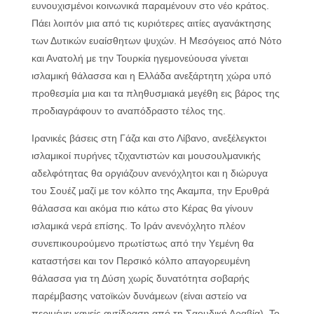
ευνουχισμένοι κοινωνικά παραμένουν στο νέο κράτος.
Πάει λοιπόν μια από τις κυριότερες αιτίες αγανάκτησης
των Δυτικών ευαίσθητων ψυχών. Η Μεσόγειος από Νότο
και Ανατολή με την Τουρκία ηγεμονεύουσα γίνεται
ισλαμική θάλασσα και η Ελλάδα ανεξάρτητη χώρα υπό
προθεσμία μια και τα πληθυσμιακά μεγέθη εις βάρος της
προδιαγράφουν το αναπόδραστο τέλος της.
Ιρανικές βάσεις στη Γάζα και στο Λίβανο, ανεξέλεγκτοι
ισλαμικοί πυρήνες τζιχαντιστών και μουσουλμανικής
αδελφότητας θα οργιάζουν ανενόχλητοι και η διώρυγα
του Σουέζ μαζί με τον κόλπο της Ακαμπα, την Ερυθρά
θάλασσα και ακόμα πιο κάτω στο Κέρας θα γίνουν
ισλαμικά νερά επίσης. Το Ιράν ανενόχλητο πλέον
συνεπικουρούμενο πρωτίστως από την Υεμένη θα
καταστήσει και τον Περσικό κόλπο απαγορευμένη
θάλασσα για τη Δύση χωρίς δυνατότητα σοβαρής
παρέμβασης νατοϊκών δυνάμεων (είναι αστείο να
περιμένει κανείς αντίδραση από τη Σαουδική Αραβία). Το