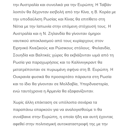
την Αυστραλία και συνολικά για την Ευρώπη; Η Ταϊβάν
λοιπόν θα δέχονταν εισβολή από την Κίνα, η Β. Κορέα με
την υποδαύλιση Ρωσίας και Κίνας θα επιτίθετο στη
Νότια με την Ιαπωνία στην επόμενη στόχευσή τους. Η
Αυστραλία και η Ν. Ζηλανδία θα γίνονταν όμηροι
ναυτικού αποκλεισμού από τους κυρίαρχους στον
Ειρηνικό Κινεζικούς και Ρώσικους στόλους. Φινλανδία,
Σουηδία και Βαλτικές χώρες θα εκβιάζονταν ωμά από τη
Ρωσία για παραχωρήσεις και το Καλίνινγκραντ θα
μετατρέπονταν σε πυρωμένη σφήνα στη Β. Ευρώπη. Η
Ουκρανία φυσικά θα προσαρτάτο πάραυτα στη Ρωσία
και το ίδιο θα γίνονταν σε Μολδαβία, Υπερδνειστερία,
ενώ ταυτόχρονα η Αρμενία θα εξαφανίζονταν.
Χωρίς άλλη επέκταση σε υπόλοιπα σενάρια τα
παραπάνω επαρκούν για να αναλογισθούμε τι θα
συνέβαινε στην Ευρώπη, η οποία ήδη και αυτή έχοντας
αφεθεί στην πολιτισμική αυτοκαταστροφή της με την