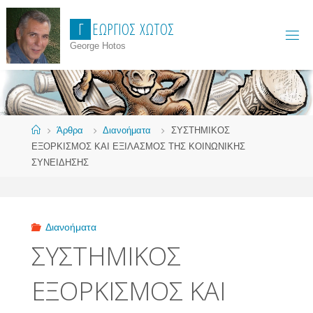
Skip
Γ
Ε
Ώ
Ρ
Γ
Ι
Ο
Σ
Χ
Ώ
Τ
Ο
Σ
to
content
George Hotos
Home
Άρθρα
Διανοήματα
ΣΥΣΤΗΜΙΚΟΣ
ΕΞΟΡΚΙΣΜΟΣ ΚΑΙ ΕΞΙΛΑΣΜΟΣ ΤΗΣ ΚΟΙΝΩΝΙΚΗΣ
ΣΥΝΕΙΔΗΣΗΣ
Διανοήματα
ΣΥΣΤΗΜΙΚΟΣ
ΕΞΟΡΚΙΣΜΟΣ ΚΑΙ