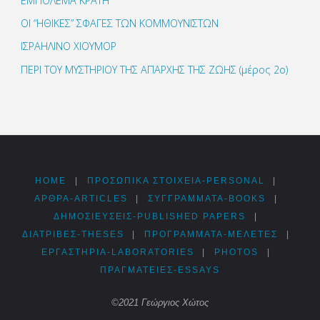
ΕΜΠΟΛΕΜΑ ΚΡΑΤΗ
ΟΙ “ΗΘΙΚΕΣ” ΣΦΑΓΕΣ ΤΩΝ ΚΟΜΜΟΥΝΙΣΤΩΝ
ΙΣΡΑΗΛΙΝΟ ΧΙΟΥΜΟΡ
ΠΕΡΙ ΤΟΥ ΜΥΣΤΗΡΙΟΥ ΤΗΣ ΑΠΑΡΧΗΣ ΤΗΣ ΖΩΗΣ (μέρος 2ο)
HOME
|
ΠΡΟΣΩΠΙΚΆ ΣΤΟΙΧΕΊΑ-PERSONAL
|
ΑΡΘΡΑ-ARTICLES
|
ΣΥΓΓΡΆΜΜΑΤΑ-BOOKS
|
ΔΗΜΟΣΙΕΎΣΕΙΣ-PUBLISHED PAPERS
|
ΔΙΑΤΡΙΒΈΣ-THESES
|
ΠΡΟΓΡΆΜΜΑΤΑ-ΜΕΛΈΤΕΣ
|
ΕΡΓΑΣΤΉΡΙΑ-LABORATORIES
|
PHOTOS
|
ΠΡΑΓΜΑΤΕΊΕΣ-ESSAYS
©2021 Γεώργιος Χώτος