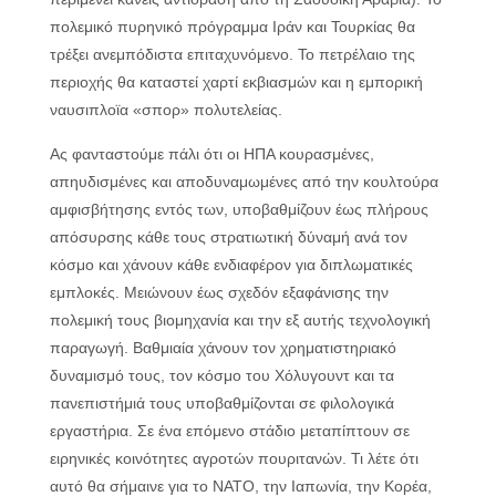
πολεμικό πυρηνικό πρόγραμμα Ιράν και Τουρκίας θα
τρέξει ανεμπόδιστα επιταχυνόμενο. Το πετρέλαιο της
περιοχής θα καταστεί χαρτί εκβιασμών και η εμπορική
ναυσιπλοϊα «σπορ» πολυτελείας.
Ας φανταστούμε πάλι ότι οι ΗΠΑ κουρασμένες,
απηυδισμένες και αποδυναμωμένες από την κουλτούρα
αμφισβήτησης εντός των, υποβαθμίζουν έως πλήρους
απόσυρσης κάθε τους στρατιωτική δύναμή ανά τον
κόσμο και χάνουν κάθε ενδιαφέρον για διπλωματικές
εμπλοκές. Μειώνουν έως σχεδόν εξαφάνισης την
πολεμική τους βιομηχανία και την εξ αυτής τεχνολογική
παραγωγή. Βαθμιαία χάνουν τον χρηματιστηριακό
δυναμισμό τους, τον κόσμο του Χόλυγουντ και τα
πανεπιστήμιά τους υποβαθμίζονται σε φιλολογικά
εργαστήρια. Σε ένα επόμενο στάδιο μεταπίπτουν σε
ειρηνικές κοινότητες αγροτών πουριτανών. Τι λέτε ότι
αυτό θα σήμαινε για το ΝΑΤΟ, την Ιαπωνία, την Κορέα,