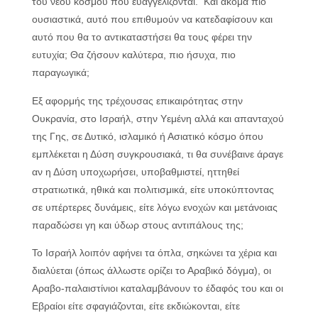
του νέου κόσμου που ευαγγελίζονται. Και ακόμα πιο
ουσιαστικά, αυτό που επιθυμούν να κατεδαφίσουν και
αυτό που θα το αντικαταστήσει θα τους φέρει την
ευτυχία; Θα ζήσουν καλύτερα, πιο ήσυχα, πιο
παραγωγικά;
Εξ αφορμής της τρέχουσας επικαιρότητας στην
Ουκρανία, στο Ισραήλ, στην Υεμένη αλλά και απανταχού
της Γης, σε Δυτικό, ισλαμικό ή Ασιατικό κόσμο όπου
εμπλέκεται η Δύση συγκρουσιακά, τι θα συνέβαινε άραγε
αν η Δύση υποχωρήσει, υποβαθμιστεί, ηττηθεί
στρατιωτικά, ηθικά και πολιτισμικά, είτε υποκύπτοντας
σε υπέρτερες δυνάμεις, είτε λόγω ενοχών και μετάνοιας
παραδώσει γη και ύδωρ στους αντιπάλους της;
Το Ισραήλ λοιπόν αφήνει τα όπλα, σηκώνει τα χέρια και
διαλύεται (όπως άλλωστε ορίζει το Αραβικό δόγμα), οι
Αραβο-παλαιστίνιοι καταλαμβάνουν το έδαφός του και οι
Εβραίοι είτε σφαγιάζονται, είτε εκδιώκονται, είτε