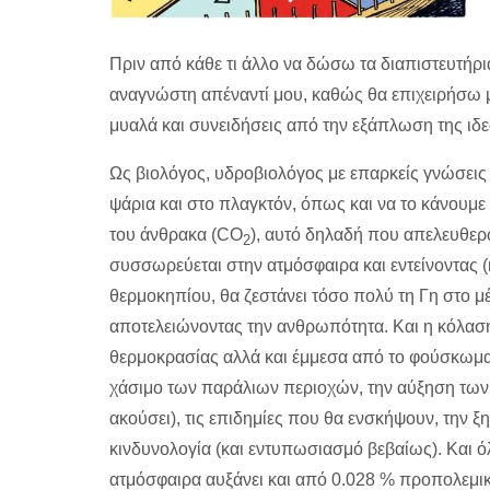
Πριν από κάθε τι άλλο να δώσω τα διαπιστευτήρ
αναγνώστη απέναντί μου, καθώς θα επιχειρήσω μ
μυαλά και συνειδήσεις από την εξάπλωση της ιδε
Ως βιολόγος, υδροβιολόγος με επαρκείς γνώσεις 
ψάρια και στο πλαγκτόν, όπως και να το κάνουμε 
του άνθρακα (CO
), αυτό δηλαδή που απελευθε
2
συσσωρεύεται στην ατμόσφαιρα και εντείνοντας (κ
θερμοκηπίου, θα ζεστάνει τόσο πολύ τη Γη στο μ
αποτελειώνοντας την ανθρωπότητα. Και η κόλαση
θερμοκρασίας αλλά και έμμεσα από το φούσκωμα 
χάσιμο των παράλιων περιοχών, την αύξηση των
ακούσει), τις επιδημίες που θα ενσκήψουν, την ξ
κινδυνολογία (και εντυπωσιασμό βεβαίως). Και ό
ατμόσφαιρα αυξάνει και από 0.028 % προπολεμικά