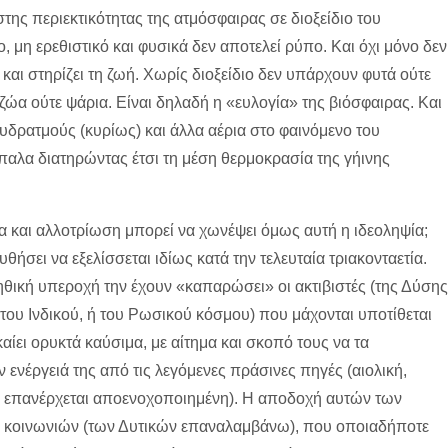
στης περιεκτικότητας της ατμόσφαιρας σε διοξείδιο του
ο, μη ερεθιστικό και φυσικά δεν αποτελεί ρύπο. Και όχι μόνο δεν
 και στηρίζει τη ζωή. Χωρίς διοξείδιο δεν υπάρχουν φυτά ούτε
ζώα ούτε ψάρια. Είναι δηλαδή η «ευλογία» της βιόσφαιρας. Και
 υδρατμούς (κυρίως) και άλλα αέρια στο φαινόμενο του
μπαλα διατηρώντας έτσι τη μέση θερμοκρασία της γήινης
α και αλλοτρίωση μπορεί να χωνέψει όμως αυτή η ιδεοληψία;
σει να εξελίσσεται ιδίως κατά την τελευταία τριακονταετία.
ηθική υπεροχή την έχουν «καπαρώσει» οι ακτιβιστές (της Δύσης
ή του Ινδικού, ή του Ρωσικού κόσμου) που μάχονται υποτίθεται
ίει ορυκτά καύσιμα, με αίτημα και σκοπό τους να τα
 ενέργειά της από τις λεγόμενες πράσινες πηγές (αιολική,
να επανέρχεται αποενοχοποιημένη). Η αποδοχή αυτών των
ων κοινωνιών (των Δυτικών επαναλαμβάνω), που οποιαδήποτε