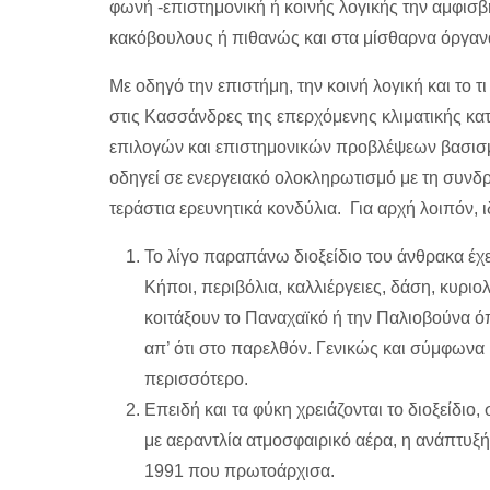
φωνή -επιστημονική ή κοινής λογικής την αμφισβη
κακόβουλους ή πιθανώς και στα μίσθαρνα όργαν
Με οδηγό την επιστήμη, την κοινή λογική και το
στις Κασσάνδρες της επερχόμενης κλιματικής κα
επιλογών και επιστημονικών προβλέψεων βασισμέ
οδηγεί σε ενεργειακό ολοκληρωτισμό με τη συν
τεράστια ερευνητικά κονδύλια. Για αρχή λοιπόν,
Το λίγο παραπάνω διοξείδιο του άνθρακα έχε
Κήποι, περιβόλια, καλλιέργειες, δάση, κυριο
κοιτάξουν το Παναχαϊκό ή την Παλιοβούνα ό
απ’ ότι στο παρελθόν. Γενικώς και σύμφωνα 
περισσότερο.
Επειδή και τα φύκη χρειάζονται το διοξείδι
με αεραντλία ατμοσφαιρικό αέρα, η ανάπτυξή 
1991 που πρωτοάρχισα.