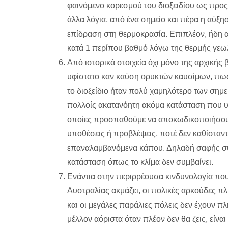
φαινόμενο κορεσμού του διοξειδίου ως προς
άλλα λόγια, από ένα σημείο και πέρα η αύξησ
επίδραση στη θερμοκρασία. Επιπλέον, ήδη α
κατά 1 περίπου βαθμό λόγω της θερμής γεω
Από ιστορικά στοιχεία όχι μόνο της αρχικής
υφίστατο καν καύση ορυκτών καυσίμων, πως
το διοξείδιο ήταν πολύ χαμηλότερο των σημε
πολλοίς ακατανόητη ακόμα κατάσταση που υπό
οποίες προσπαθούμε να αποκωδικοποιήσουμε.
υποθέσεις ή προβλέψεις, ποτέ δεν καθίσταντ
επαναλαμβανόμενα κάπου. Δηλαδή σαφής σύζευ
κατάσταση όπως το κλίμα δεν συμβαίνει.
Ενάντια στην περιρρέουσα κινδυνολογία που
Αυστραλίας ακμάζει, οι πολικές αρκούδες πλ
και οι μεγάλες παράλιες πόλεις δεν έχουν πλη
μέλλον αόριστα όταν πλέον δεν θα ζεις, είναι 