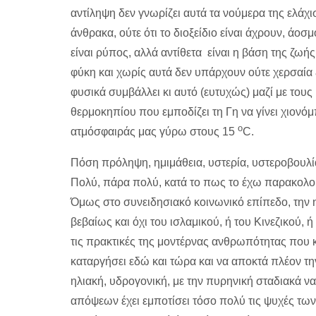
αντίληψη δεν γνωρίζει αυτά τα νούμερα της ελάχι
άνθρακα, ούτε ότι το διοξείδιο είναι άχρουν, άοσμ
είναι ρύπος, αλλά αντίθετα είναι η βάση της ζωής
φύκη και χωρίς αυτά δεν υπάρχουν ούτε χερσαία 
φυσικά συμβάλλει κι αυτό (ευτυχώς) μαζί με τους
θερμοκηπίου που εμποδίζει τη Γη να γίνει χιονό
ο
ατμόσφαιράς μας γύρω στους 15
C.
Πόση πρόληψη, ημιμάθεια, υστερία, υστεροβουλί
Πολύ, πάρα πολύ, κατά το πως το έχω παρακολουθή
Όμως στο συνειδησιακό κοινωνικό επίπεδο, την 
βεβαίως και όχι του ισλαμικού, ή του Κινεζικού, 
τις πρακτικές της μοντέρνας ανθρωπότητας που κα
καταργήσει εδώ και τώρα και να αποκτά πλέον την
ηλιακή, υδρογονική, με την πυρηνική σταδιακά 
απόψεων έχει εμποτίσει τόσο πολύ τις ψυχές τ