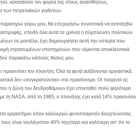
τεί, κατατάσσει τον φορέα της στους αναίσθητους,
α των πετρελαϊκών γιγάντων.
 τι παρατηρώ γύρω μου, θα επιχειρήσω συνοπτικά να αντιταχθώ
ταστροφής, επειδή όλα αυτά τα χρόνια η σύμπλευση πολιτικών
νων σε μοντέλα, έχει δημιουργήσει αυτή την υστερία που
δρομή στρατευμένων επιστημόνων που νέμονται αποκλειστικά
 ιδού παρακάτω κάποιες θέσεις μου.
ι πρασινίσει τον πλανήτη. Όλα τα φυτά αυξάνονται οργιαστικά.
λεκτικά δεν «συγκρατούνται» στο πρασίνισμα. Οι πατρινοί ας
που η ζώνη του δενδροθάμνων έχει επεκταθεί πολύ ψηλότερα
με τη ΝΑΣΑ, από το 1985, ο πλανήτης έχει κατά 14% πρασινίσε
ο, στο εργαστήριο όπου καλλιεργώ φυτοπλαγκτόν διοχετεύοντας
τους είναι τουλάχιστον 40% ταχύτερη και καλύτερη απ’ ότι το