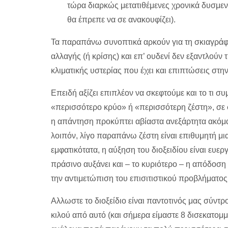
τώρα διαρκώς μετατιθέμενες χρονικά δυσμενε
θα έπρεπε να σε ανακουφίζει).
Τα παραπάνω συνοπτικά αρκούν για τη σκιαγράφη
αλλαγής (ή κρίσης) και επ’ ουδενί δεν εξαντλούν
κλιματικής υστερίας που έχει και επιπτώσεις στη
Επειδή αξίζει επιπλέον να σκεφτούμε και το τι 
«περισσότερο κρύο» ή «περισσότερη ζέστη», σε 
η απάντηση προκύπτει αβίαστα ανεξάρτητα ακόμα κ
λοιπόν, λίγο παραπάνω ζέστη είναι επιθυμητή μια
εμφατικότατα, η αύξηση του διοξειδίου είναι ευερ
πράσινο αυξάνει και – το κυριότερο – η απόδοση
την αντιμετώπιση του επισιτιστικού προβλήματο
Αλλωστε το διοξείδιο είναι παντοτινός μας σύντρ
κιλού από αυτό (και σήμερα είμαστε 8 δισεκατομμύ