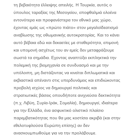
τη βεβαιότητα έλλειψης απειλής. Η Τουρκία, αυτός ο
ύπουλος ταραξίας της Μεσογείου, εποφθαλμιά ολοένα
εντονότερα και προφανέστερα τον εθνικό μας χώρο,
έχοντας εμάς ως «πρώτο πιάτο» στον μεγαλοϊδεατισμό
αναβίωσης της οθωμανικής αυτοκρατορίας. Και το κάνει
αυτό βέβαια εδώ και δεκαετίες με σταθερότητα, επιμονή
και υπομονή ασχέτως του αν εμείς δεν μεταφράζουμε
σωστά τα σημάδια. Εχοντας αναπτύξει εκπληκτικά την
πολεμική της βιομηχανία σε συνδυασμό και με την
υπόλοιπη, μη διστάζοντας να κινείται διπλωματικά και
εκβιαστικά απέναντι στις υπερδυνάμεις και επιδιώκοντας
προβολή ισχύος να δημιουργεί πολιτικές και
στρατιωτικές βάσεις οπουδήποτε ανιχνεύσει δεκτικότητα
(π.χ. Λιβύη, Συρία-Ιράκ, Σομαλία), δημιουργεί, ιδιαίτερα
για την Ελλάδα, ένα ασφυκτικό ολιστικό πλαίσιο
παρεμβατικότητας που θα μας κοστίσει ακριβά (και στην
εθελοτυφλούσα Ευρώπη επίσης) αν δεν
ανασκουμπωθούμε για να την προλάβουμε.