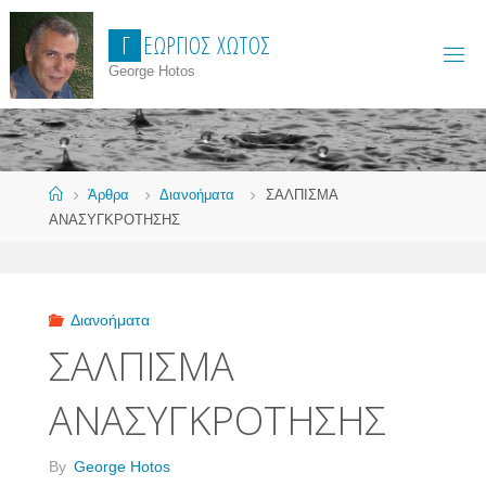
Skip
Γ
Ε
Ώ
Ρ
Γ
Ι
Ο
Σ
Χ
Ώ
Τ
Ο
Σ
to
content
George Hotos
Home
Άρθρα
Διανοήματα
ΣΑΛΠΙΣΜΑ
ΑΝΑΣΥΓΚΡΟΤΗΣΗΣ
Διανοήματα
ΣΑΛΠΙΣΜΑ
ΑΝΑΣΥΓΚΡΟΤΗΣΗΣ
By
George Hotos