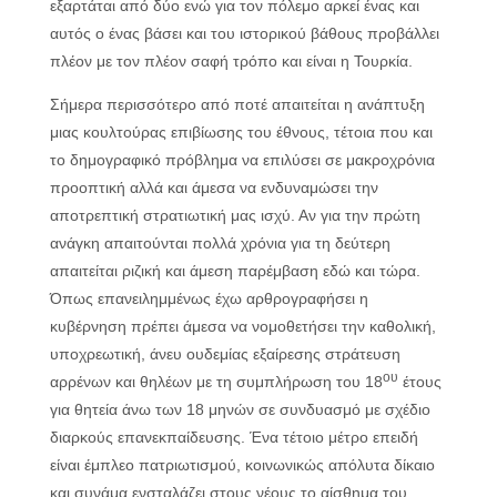
εξαρτάται από δύο ενώ για τον πόλεμο αρκεί ένας και
αυτός ο ένας βάσει και του ιστορικού βάθους προβάλλει
πλέον με τον πλέον σαφή τρόπο και είναι η Τουρκία.
Σήμερα περισσότερο από ποτέ απαιτείται η ανάπτυξη
μιας κουλτούρας επιβίωσης του έθνους, τέτοια που και
το δημογραφικό πρόβλημα να επιλύσει σε μακροχρόνια
προοπτική αλλά και άμεσα να ενδυναμώσει την
αποτρεπτική στρατιωτική μας ισχύ. Αν για την πρώτη
ανάγκη απαιτούνται πολλά χρόνια για τη δεύτερη
απαιτείται ριζική και άμεση παρέμβαση εδώ και τώρα.
Όπως επανειλημμένως έχω αρθρογραφήσει η
κυβέρνηση πρέπει άμεσα να νομοθετήσει την καθολική,
υποχρεωτική, άνευ ουδεμίας εξαίρεσης στράτευση
ου
αρρένων και θηλέων με τη συμπλήρωση του 18
έτους
για θητεία άνω των 18 μηνών σε συνδυασμό με σχέδιο
διαρκούς επανεκπαίδευσης. Ένα τέτοιο μέτρο επειδή
είναι έμπλεο πατριωτισμού, κοινωνικώς απόλυτα δίκαιο
και συνάμα ενσταλάζει στους νέους το αίσθημα του