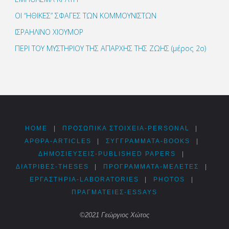
ΟΙ “ΗΘΙΚΕΣ” ΣΦΑΓΕΣ ΤΩΝ ΚΟΜΜΟΥΝΙΣΤΩΝ
ΙΣΡΑΗΛΙΝΟ ΧΙΟΥΜΟΡ
ΠΕΡΙ ΤΟΥ ΜΥΣΤΗΡΙΟΥ ΤΗΣ ΑΠΑΡΧΗΣ ΤΗΣ ΖΩΗΣ (μέρος 2ο)
HOME
|
ΠΡΟΣΩΠΙΚΆ ΣΤΟΙΧΕΊΑ-PERSONAL
|
ΑΡΘΡΑ-ARTICLES
|
ΣΥΓΓΡΆΜΜΑΤΑ-BOOKS
|
ΔΗΜΟΣΙΕΎΣΕΙΣ-PUBLISHED PAPERS
|
ΔΙΑΤΡΙΒΈΣ-THESES
|
ΠΡΟΓΡΆΜΜΑΤΑ-ΜΕΛΈΤΕΣ
|
ΕΡΓΑΣΤΉΡΙΑ-LABORATORIES
|
PHOTOS
|
ΠΡΑΓΜΑΤΕΊΕΣ-ESSAYS
©2021 Γεώργιος Χώτος