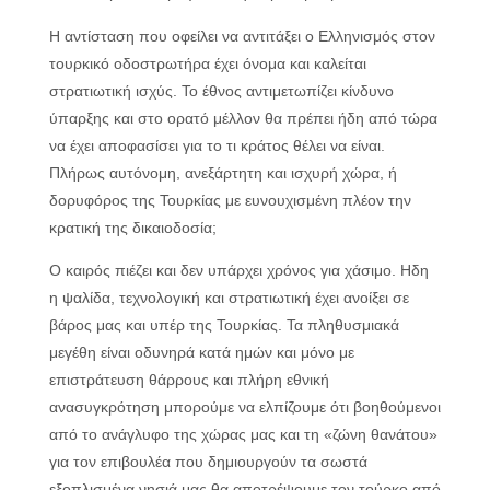
Η αντίσταση που οφείλει να αντιτάξει ο Ελληνισμός στον
τουρκικό οδοστρωτήρα έχει όνομα και καλείται
στρατιωτική ισχύς. Το έθνος αντιμετωπίζει κίνδυνο
ύπαρξης και στο ορατό μέλλον θα πρέπει ήδη από τώρα
να έχει αποφασίσει για το τι κράτος θέλει να είναι.
Πλήρως αυτόνομη, ανεξάρτητη και ισχυρή χώρα, ή
δορυφόρος της Τουρκίας με ευνουχισμένη πλέον την
κρατική της δικαιοδοσία;
Ο καιρός πιέζει και δεν υπάρχει χρόνος για χάσιμο. Ηδη
η ψαλίδα, τεχνολογική και στρατιωτική έχει ανοίξει σε
βάρος μας και υπέρ της Τουρκίας. Τα πληθυσμιακά
μεγέθη είναι οδυνηρά κατά ημών και μόνο με
επιστράτευση θάρρους και πλήρη εθνική
ανασυγκρότηση μπορούμε να ελπίζουμε ότι βοηθούμενοι
από το ανάγλυφο της χώρας μας και τη «ζώνη θανάτου»
για τον επιβουλέα που δημιουργούν τα σωστά
εξοπλισμένα νησιά μας θα αποτρέψουμε τον τούρκο από