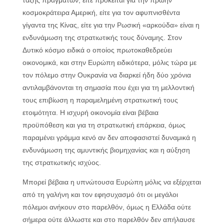
τάξης πραγμάτων, είτε πρόκειται για την πρώην
κοσμοκράτειρα Αμερική, είτε για τον αφυπνισθέντα
γίγαντα της Κίνας, είτε για την Ρωσική «αρκούδα» είναι η
ενδυνάμωση της στρατιωτικής τους δύναμης. Στον
Δυτικό κόσμο ειδικά ο οποίος πρωτοκαθεδρεύει
οικονομικά, και στην Ευρώπη ειδικότερα, μόλις τώρα με
τον πόλεμο στην Ουκρανία να διαρκεί ήδη δύο χρόνια
αντιλαμβάνονται τη σημασία που έχει για τη μελλοντική
τους επιβίωση η παραμελημένη στρατιωτική τους
ετοιμότητα. Η ισχυρή οικονομία είναι βέβαια
προϋπόθεση και για τη στρατιωτική επάρκεια, όμως
παραμένει γράμμα κενό αν δεν αποφασιστεί δυναμικά η
ενδυνάμωση της αμυντικής βιομηχανίας και η αύξηση
της στρατιωτικής ισχύος.
Μπορεί βέβαια η υπνώτουσα Ευρώπη μόλις να εξέρχεται
από τη γαλήνη και τον εφησυχασμό ότι οι μεγάλοι
πόλεμοι ανήκουν στο παρελθόν, όμως η Ελλάδα ούτε
σήμερα ούτε άλλωστε και στο παρελθόν δεν απήλαυσε