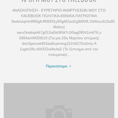
ΑΝΑΣΚΟΠΗΣΗ - ΕΥΡΕΤΗΡΙΟ ΑΝΑΡΤΗΣΕΩΝ ΜΟΥ ΣΤΟ
FACEBOOK ΠΟΛΙΤΙΚΑ-ΕΘΝΙΚΑ-ΠΑΤΡΙΩΤΙΚΑ
Sedosoprtn995tgfcf83f201y93gM2aul1g9i05l9,15t4mu313u002
Μαϊου)
seroSntdoph67g012ai5lc90iit7r2t0ag09041m676,u
2884amM20t519 (Για μια 25η Μαρτίου ιστορική)
dnoSperost403aa8uammg151h6270u0mic A
1ugm28u,t04322ul4tulsi2 (Το ξύπνημα από την
πνευματική...
"ΑΡΘΡΑ
Περισσότερα
ΜΟΥ
ΣΤΟ
FACEBOOK"