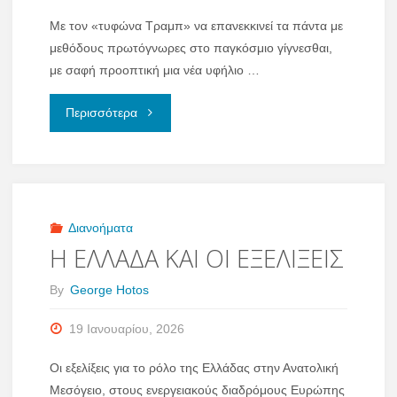
των
Με τον «τυφώνα Τραμπ» να επανεκκινεί τα πάντα με
Αλυκών
μεθόδους πρωτόγνωρες στο παγκόσμιο γίγνεσθαι,
με σαφή προοπτική μια νέα υφήλιο …
του
"ΕΥΡΩΠΗ
Περισσότερα
Μεσολογγίου"
–
ΙΝΔΙΑ,
ΤΟ
Διανοήματα
Η ΕΛΛΑΔΑ ΚΑΙ ΟΙ ΕΞΕΛΙΞΕΙΣ
ΜΕΛΛΟΝ
By
George Hotos
ΕΦΤΑΣΕ"
19 Ιανουαρίου, 2026
Οι εξελίξεις για το ρόλο της Ελλάδας στην Ανατολική
Μεσόγειο, στους ενεργειακούς διαδρόμους Ευρώπης