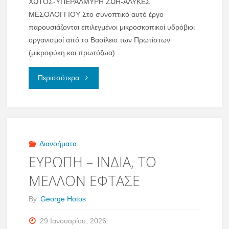
ΧΩΤΟΣ-ΥΠΕΡΑΛΜΥΡΗ ΖΩΗ-ΑΛΥΚΕΣ
ΜΕΣΟΛΟΓΓΙΟΥ ‎Στο συνοπτικό αυτό έργο
παρουσιάζονται επιλεγμένοι μικροσκοπικοί υδρόβιοι
οργανισμοί από το Βασίλειο των Πρωτίστων
(μικροφύκη και πρωτόζωα) …
"Η
Περισσότερα
Μικροσκοπική
Υδρόβια
Ζωή
Διανοήματα
ΕΥΡΩΠΗ – ΙΝΔΙΑ, ΤΟ
των
ΜΕΛΛΟΝ ΕΦΤΑΣΕ
Υπεράλμυρων
By
George Hotos
Λεκανών
29 Ιανουαρίου, 2026