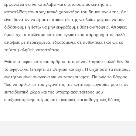
εμφανιστεί για να καταλάβει και ο όποιος επισκέπτης της
ιστοσελίδας τον πραγματικό χαρακτήρα του δημιουργού της. Δεν
είναι δυνατόν να είμαστε παιδευτές της νεολαίας μας και να μην
διδάσκουμε ή έστω να μην εκφράζουμε θέσεις-απόψεις. Απόψεις
όμως όχι αποτέλεσμα κάποιου εγωιστικού παρορμήματος αλλά
απόψεις με περιεχόμενο, εδραζόμενες σε αυθεντικές (και ως εκ
τούτου) αληθείς καταστάσεις.
Ενίοτε το ύφος κάποιου άρθρου μπορεί να ελαφρύνει αλλά δεν θα
το αφήνω να ξεπέφτει σε φθήνεια και άχτι. Η αιχμηρότητα κάποιων
ενοτήτων είναι αναγκαία για να ταρακουνήσει. Παίρνω το θάρρος
“διά να ομιλώ” εκ του γεγονότος της εντατικής εργασίας μου στον
εκπαιδευτικό χώρο και της υπερτριακονταετούς μου
επεξεργασμένης πείρας σε διοικητικές και καθηγητικές θέσεις.