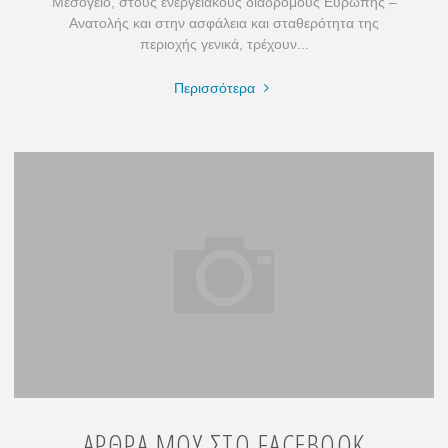
Μεσόγειο, στους ενεργειακούς διαδρόμους Ευρώπης –
Ανατολής και στην ασφάλεια και σταθερότητα της
περιοχής γενικά, τρέχουν...
"Η
Περισσότερα
ΕΛΛΑΔΑ
ΚΑΙ
ΟΙ
ΕΞΕΛΙΞΕΙΣ"
ΑΡΘΡΑ ΜΟΥ ΣΤΟ FACEBOOK