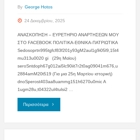
By
George Hotos
24 Δεκεμβρίου, 2025
ΑΝΑΣΚΟΠΗΣΗ – ΕΥΡΕΤΗΡΙΟ ΑΝΑΡΤΗΣΕΩΝ ΜΟΥ
ΣΤΟ FACEBOOK ΠΟΛΙΤΙΚΑ-ΕΘΝΙΚΑ-ΠΑΤΡΙΩΤΙΚΑ
Sedosoprtn995tgfcf83f201y93gM2aul1g9i05l9,15t4
mu313u0020 gi (29η Μαϊου)
seroSntdoph67g012ai5lc90iit7r2t0ag09041m676,u
2884amM20t519 (Για μια 25η Μαρτίου ιστορική)
dnoSperost403aa8uammg151h6270u0mic A
1ugm28u,t04322ul4tulsi2 …
"ΑΡΘΡΑ
Περισσότερα
ΜΟΥ
ΣΤΟ