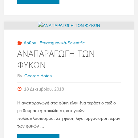
salina
Henneguy,
1890.
Άρθρα
,
Επιστημονικά-Scientific
A
ΑΝΑΠΑΡΑΓΩΓΗ ΤΩΝ
ΦΥΚΩΝ
heterotrichous
By
George Hotos
ciliate
18 Δεκεμβρίου, 2018
thriving
in
Η αναπαραγωγή στα φύκη είναι ένα τεράστιο πεδίο
με θαυμαστή ποικιλία στρατηγικών
hypersalinity"
πολλαπλασιασμού. Στη φύση λίγοι οργανισμοί πέραν
των φυκών …