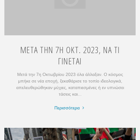
ΜΕΤΑ ΤΗΝ 7Η ΟΚΤ. 2023, ΝΑ ΤΙ
ΓΙΝΕΤΑΙ
Μετά την 7η Οκτωβρίου 2023 όλα άλλαξαν. Ο κόσμος
μπήκε σε νέα εποχή, ξεκαθάρισε το τοπίο ιδεολογικά,
απελευθερώθηκαν μύχιες, καταπιεσμένες ή εν υπνώσει
τάσεις και...
"ΜΕΤΑ
Περισσότερα
ΤΗΝ
7Η
ΟΚΤ.
2023,