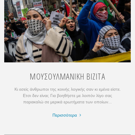
ΝΑ
ΤΙ
ΓΙΝΕΤΑΙ"
ΜΟΥΣΟΥΛΜΑΝΙΚΗ ΒΙΖΙΤΑ
Κι εσείς άνθρωποι της κοινής λογικής σαν κι εμένα είστε.
Ετσι δεν είναι; Για βοηθήστε με λοιπόν λίγο σας
παρακαλώ σε μερικά ερωτήματα των οποίων...
"ΜΟΥΣΟΥΛΜΑΝΙΚΗ
Περισσότερα
ΒΙΖΙΤΑ"