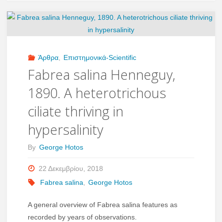
Μέρος
3ο
–
Άρθρα
,
Επιστημονικά-Scientific
Fabrea salina Henneguy,
ΚΥΑΝΟΒΑΚΤΗΡΙΑ"
1890. A heterotrichous
ciliate thriving in
hypersalinity
By
George Hotos
22 Δεκεμβρίου, 2018
Fabrea salina
,
George Hotos
A general overview of Fabrea salina features as
recorded by years of observations.