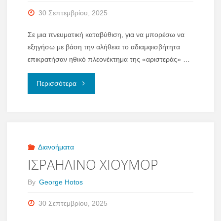
30 Σεπτεμβρίου, 2025
Σε μια πνευματική καταβύθιση, για να μπορέσω να
εξηγήσω με βάση την αλήθεια το αδιαμφισβήτητα
επικρατήσαν ηθικό πλεονέκτημα της «αριστεράς» …
"ΟΙ
Περισσότερα
“ΗΘΙΚΕΣ”
ΣΦΑΓΕΣ
ΤΩΝ
Διανοήματα
ΙΣΡΑΗΛΙΝΟ ΧΙΟΥΜΟΡ
ΚΟΜΜΟΥΝΙΣΤΩΝ"
By
George Hotos
30 Σεπτεμβρίου, 2025