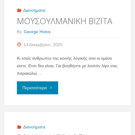
ΟΚΤ.
Διανοήματα
2023,
ΜΟΥΣΟΥΛΜΑΝΙΚΗ ΒΙΖΙΤΑ
ΝΑ
By
George Hotos
ΤΙ
14 Δεκεμβρίου, 2025
ΓΙΝΕΤΑΙ"
Κι εσείς άνθρωποι της κοινής λογικής σαν κι εμένα
είστε. Ετσι δεν είναι; Για βοηθήστε με λοιπόν λίγο σας
παρακαλώ …
"ΜΟΥΣΟΥΛΜΑΝΙΚΗ
Περισσότερα
ΒΙΖΙΤΑ"
Διανοήματα