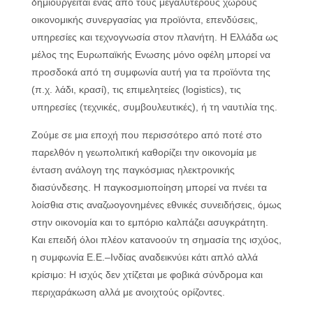
δημιουργείται ένας από τους μεγαλύτερους χώρους
οικονομικής συνεργασίας για προϊόντα, επενδύσεις,
υπηρεσίες και τεχνογνωσία στον πλανήτη. Η Ελλάδα ως
μέλος της Ευρωπαϊκής Ενωσης μόνο οφέλη μπορεί να
προσδοκά από τη συμφωνία αυτή για τα προϊόντα της
(π.χ. λάδι, κρασί), τις επιμελητείες (logistics), τις
υπηρεσίες (τεχνικές, συμβουλευτικές), ή τη ναυτιλία της.
Ζούμε σε μια εποχή που περισσότερο από ποτέ στο
παρελθόν η γεωπολιτική καθορίζει την οικονομία με
ένταση ανάλογη της παγκόσμιας ηλεκτρονικής
διασύνδεσης. Η παγκοσμιοποίηση μπορεί να πνέει τα
λοίσθια στις αναζωογονημένες εθνικές συνειδήσεις, όμως
στην οικονομία και το εμπόριο καλπάζει ασυγκράτητη.
Και επειδή όλοι πλέον κατανοούν τη σημασία της ισχύος,
η συμφωνία Ε.Ε.–Ινδίας αναδεικνύει κάτι απλό αλλά
κρίσιμο: Η ισχύς δεν χτίζεται με φοβικά σύνδρομα και
περιχαράκωση αλλά με ανοιχτούς ορίζοντες.