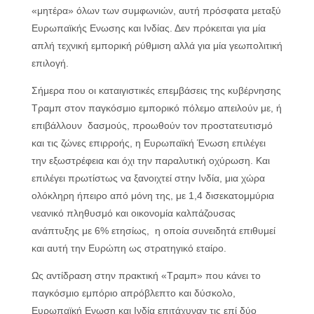
«μητέρα» όλων των συμφωνιών, αυτή πρόσφατα μεταξύ
Ευρωπαϊκής Ενωσης και Ινδίας. Δεν πρόκειται για μία
απλή τεχνική εμπορική ρύθμιση αλλά για μία γεωπολιτική
επιλογή.
Σήμερα που οι καταιγιστικές επεμβάσεις της κυβέρνησης
Τραμπ στον παγκόσμιο εμπορικό πόλεμο απειλούν με, ή
επιβάλλουν δασμούς, προωθούν τον προστατευτισμό
και τις ζώνες επιρροής, η Ευρωπαϊκή Ένωση επιλέγει
την εξωστρέφεια και όχι την παραλυτική οχύρωση. Και
επιλέγει πρωτίστως να ξανοιχτεί στην Ινδία, μια χώρα
ολόκληρη ήπειρο από μόνη της, με 1,4 δισεκατομμύρια
νεανικό πληθυσμό και οικονομία καλπάζουσας
ανάπτυξης με 6% ετησίως, η οποία συνειδητά επιθυμεί
και αυτή την Ευρώπη ως στρατηγικό εταίρο.
Ως αντίδραση στην πρακτική «Τραμπ» που κάνει το
παγκόσμιο εμπόριο απρόβλεπτο και δύσκολο,
Ευρωπαϊκή Ενωση και Ινδία επιτάχυναν τις επί δύο