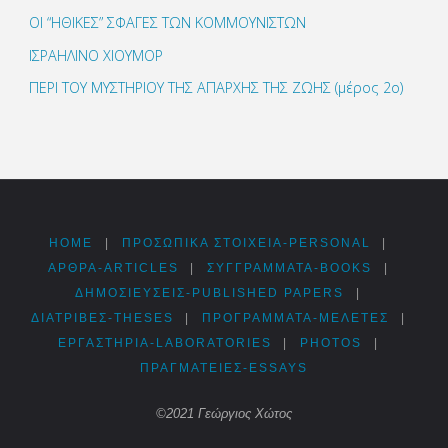
ΟΙ “ΗΘΙΚΕΣ” ΣΦΑΓΕΣ ΤΩΝ ΚΟΜΜΟΥΝΙΣΤΩΝ
ΙΣΡΑΗΛΙΝΟ ΧΙΟΥΜΟΡ
ΠΕΡΙ ΤΟΥ ΜΥΣΤΗΡΙΟΥ ΤΗΣ ΑΠΑΡΧΗΣ ΤΗΣ ΖΩΗΣ (μέρος 2ο)
HOME
|
ΠΡΟΣΩΠΙΚΆ ΣΤΟΙΧΕΊΑ-PERSONAL
|
ΑΡΘΡΑ-ARTICLES
|
ΣΥΓΓΡΆΜΜΑΤΑ-BOOKS
|
ΔΗΜΟΣΙΕΎΣΕΙΣ-PUBLISHED PAPERS
|
ΔΙΑΤΡΙΒΈΣ-THESES
|
ΠΡΟΓΡΆΜΜΑΤΑ-ΜΕΛΈΤΕΣ
|
ΕΡΓΑΣΤΉΡΙΑ-LABORATORIES
|
PHOTOS
|
ΠΡΑΓΜΑΤΕΊΕΣ-ESSAYS
©2021 Γεώργιος Χώτος