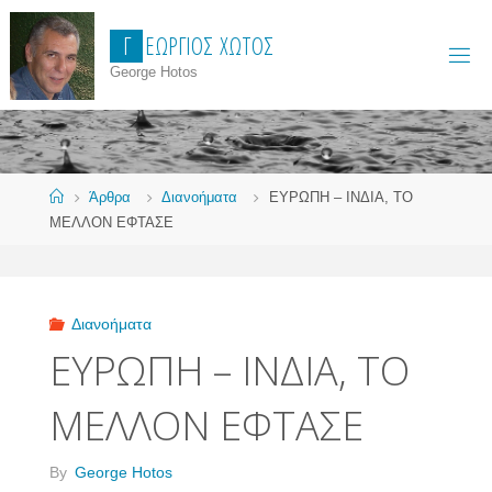
Skip
Γ
Ε
Ώ
Ρ
Γ
Ι
Ο
Σ
Χ
Ώ
Τ
Ο
Σ
to
content
George Hotos
Home
Άρθρα
Διανοήματα
ΕΥΡΩΠΗ – ΙΝΔΙΑ, ΤΟ
ΜΕΛΛΟΝ ΕΦΤΑΣΕ
Διανοήματα
ΕΥΡΩΠΗ – ΙΝΔΙΑ, ΤΟ
ΜΕΛΛΟΝ ΕΦΤΑΣΕ
By
George Hotos