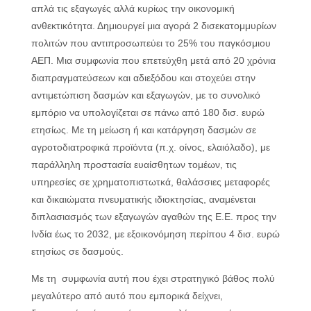
απλά τις εξαγωγές αλλά κυρίως την οικονομική
ανθεκτικότητα. Δημιουργεί μια αγορά 2 δισεκατομμυρίων
πολιτών που αντιπροσωπεύει το 25% του παγκόσμιου
ΑΕΠ. Μια συμφωνία που επετεύχθη μετά από 20 χρόνια
διαπραγματεύσεων και αδιεξόδου και στοχεύει στην
αντιμετώπιση δασμών και εξαγωγών, με το συνολικό
εμπόριο να υπολογίζεται σε πάνω από 180 δισ. ευρώ
ετησίως. Με τη μείωση ή και κατάργηση δασμών σε
αγροτοδιατροφικά προϊόντα (π.χ. οίνος, ελαιόλαδο), με
παράλληλη προστασία ευαίσθητων τομέων, τις
υπηρεσίες σε χρηματοπιστωτκά, θαλάσσιες μεταφορές
και δικαιώματα πνευματικής ιδιοκτησίας, αναμένεται
διπλασιασμός των εξαγωγών αγαθών της Ε.Ε. προς την
Ινδία έως το 2032, με εξοικονόμηση περίπου 4 δισ. ευρώ
ετησίως σε δασμούς.
Με τη συμφωνία αυτή που έχει στρατηγικό βάθος πολύ
μεγαλύτερο από αυτό που εμπορικά δείχνει,