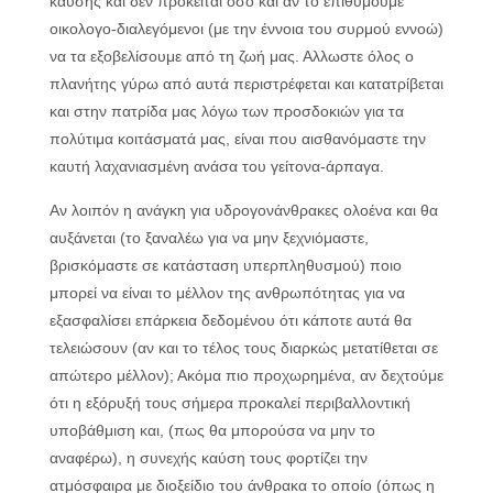
καύσης και δεν πρόκειται όσο και αν το επιθυμούμε
οικολογο-διαλεγόμενοι (με την έννοια του συρμού εννοώ)
να τα εξοβελίσουμε από τη ζωή μας. Αλλωστε όλος ο
πλανήτης γύρω από αυτά περιστρέφεται και κατατρίβεται
και στην πατρίδα μας λόγω των προσδοκιών για τα
πολύτιμα κοιτάσματά μας, είναι που αισθανόμαστε την
καυτή λαχανιασμένη ανάσα του γείτονα-άρπαγα.
Αν λοιπόν η ανάγκη για υδρογονάνθρακες ολοένα και θα
αυξάνεται (το ξαναλέω για να μην ξεχνιόμαστε,
βρισκόμαστε σε κατάσταση υπερπληθυσμού) ποιο
μπορεί να είναι το μέλλον της ανθρωπότητας για να
εξασφαλίσει επάρκεια δεδομένου ότι κάποτε αυτά θα
τελειώσουν (αν και το τέλος τους διαρκώς μετατίθεται σε
απώτερο μέλλον); Ακόμα πιο προχωρημένα, αν δεχτούμε
ότι η εξόρυξή τους σήμερα προκαλεί περιβαλλοντική
υποβάθμιση και, (πως θα μπορούσα να μην το
αναφέρω), η συνεχής καύση τους φορτίζει την
ατμόσφαιρα με διοξείδιο του άνθρακα το οποίο (όπως η