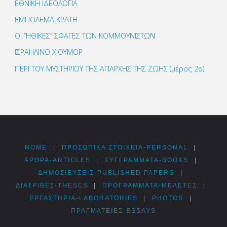
ΕΘΝΙΚΗ ΙΔΕΟΛΟΓΙΑ
ΕΜΠΟΛΕΜΑ ΚΡΑΤΗ
ΟΙ “ΗΘΙΚΕΣ” ΣΦΑΓΕΣ ΤΩΝ ΚΟΜΜΟΥΝΙΣΤΩΝ
ΙΣΡΑΗΛΙΝΟ ΧΙΟΥΜΟΡ
ΠΕΡΙ ΤΟΥ ΜΥΣΤΗΡΙΟΥ ΤΗΣ ΑΠΑΡΧΗΣ ΤΗΣ ΖΩΗΣ (μέρος 2ο)
HOME
|
ΠΡΟΣΩΠΙΚΆ ΣΤΟΙΧΕΊΑ-PERSONAL
|
ΑΡΘΡΑ-ARTICLES
|
ΣΥΓΓΡΆΜΜΑΤΑ-BOOKS
|
ΔΗΜΟΣΙΕΎΣΕΙΣ-PUBLISHED PAPERS
|
ΔΙΑΤΡΙΒΈΣ-THESES
|
ΠΡΟΓΡΆΜΜΑΤΑ-ΜΕΛΈΤΕΣ
|
ΕΡΓΑΣΤΉΡΙΑ-LABORATORIES
|
PHOTOS
|
ΠΡΑΓΜΑΤΕΊΕΣ-ESSAYS