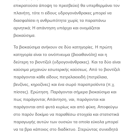
επικρατούσα άποψη το πρεσβεύει) θα υπερθερμάνει τον
πλανήτη, τότε τι είδους υδρογονάνθρακες μπορεί να
διασφαλίσει η ανθρωπότητα χωρίς τα παραπάνω
αρνητικά; Η απάντηση υπάρχει και ονομάζεται
βιοκαύσιμα.
Τα βιοκαύσιμα ανήκουν σε δύο κατηγορίες. Η πρώτη
κατηγορία είναι το οινόπνευμα (βιοαιθανόλη) και η
δεύτερη το βιοντίζελ (υδρογονάνθρακες). Και τα δύο είναι
καύσιμα μηχανών εσωτερικής καύσεως. Από το βιοντίζελ
παράγονται κάθε είδους πετρελαιοειδή (πετρέλαια,
βενζίνες, κηροζίνες) και ένα σωρό παραπροϊόντα (π.χ.
πίσσες). Ερώτηση. Παράγονται σήμερα βιοκαύσιμα και
πως παράγονται; Απάντηση, ναι, παράγονται και
παράγονται από φυτά κυρίως και από φύκη. Αποφεύγω
στο παρόν δοκίμιο να παραθέσω στοιχεία και στατιστικά
παραγωγής αυτών των ουσιών τα οποία εύκολα μπορεί
να τα βρει κάποιος στο διαδίκτυο. Στερώντας συνειδητά