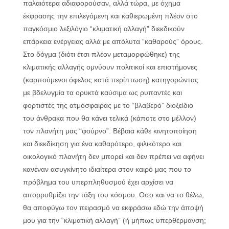
παλαιότερα αδιαφορούσαν, αλλά τώρα, με όχημα
έκφρασης την επιλεγόμενη και καθιερωμένη πλέον στο
παγκόσμιο λεξιλόγιο “κλιματική αλλαγή” διεκδικούν
επάρκεια ενέργειας αλλά με απόλυτα “καθαρούς” όρους.
Στο δόγμα (διότι έτσι πλέον μεταμορφώθηκε) της
κλιματικής αλλαγής ομνύουν πολιτικοί και επιστήμονες
(καρπούμενοι όφελος κατά περίπτωση) κατηγορώντας
με βδελυγμία τα ορυκτά καύσιμα ως ρυπαντές και
φορτιστές της ατμόσφαιρας με το “βλαβερό” διοξείδιο
του άνθρακα που θα κάνει τελικά (κάποτε στο μέλλον)
τον πλανήτη μας “φούρνο”. Βέβαια κάθε κινητοποίηση
και διεκδίκηση για ένα καθαρότερο, φιλικότερο και
οικολογικό πλανήτη δεν μπορεί και δεν πρέπει να αφήνει
κανέναν ασυγκίνητο ιδιαίτερα στον καιρό μας που το
πρόβλημα του υπερπληθυσμού έχει αρχίσει να
απορρυθμίζει την τάξη του κόσμου. Οσο και να το θέλω,
θα αποφύγω τον πειρασμό να εκφράσω εδώ την άποψή
μου για την “κλιματική αλλαγή” (ή μήπως υπερθέρμανση;