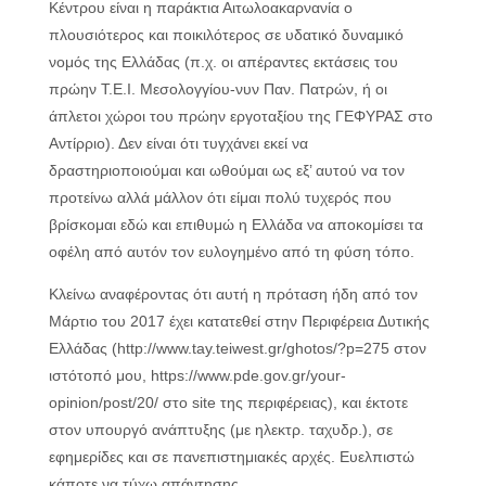
Κέντρου είναι η παράκτια Αιτωλοακαρνανία ο
πλουσιότερος και ποικιλότερος σε υδατικό δυναμικό
νομός της Ελλάδας (π.χ. οι απέραντες εκτάσεις του
πρώην Τ.Ε.Ι. Μεσολογγίου-νυν Παν. Πατρών, ή οι
άπλετοι χώροι του πρώην εργοταξίου της ΓΕΦΥΡΑΣ στο
Αντίρριο). Δεν είναι ότι τυγχάνει εκεί να
δραστηριοποιούμαι και ωθούμαι ως εξ’ αυτού να τον
προτείνω αλλά μάλλον ότι είμαι πολύ τυχερός που
βρίσκομαι εδώ και επιθυμώ η Ελλάδα να αποκομίσει τα
οφέλη από αυτόν τον ευλογημένο από τη φύση τόπο.
Κλείνω αναφέροντας ότι αυτή η πρόταση ήδη από τον
Μάρτιο του 2017 έχει κατατεθεί στην Περιφέρεια Δυτικής
Ελλάδας (http://www.tay.teiwest.gr/ghotos/?p=275 στον
ιστότοπό μου, https://www.pde.gov.gr/your-
opinion/post/20/ στο site της περιφέρειας), και έκτοτε
στον υπουργό ανάπτυξης (με ηλεκτρ. ταχυδρ.), σε
εφημερίδες και σε πανεπιστημιακές αρχές. Ευελπιστώ
κάποτε να τύχω απάντησης.