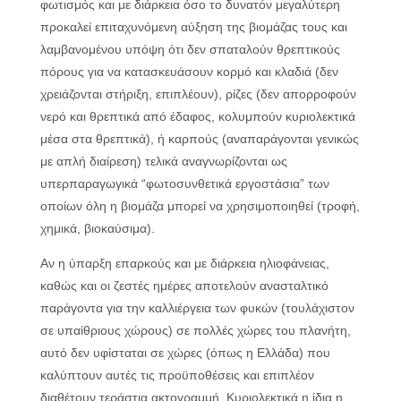
φωτισμός και με διάρκεια όσο το δυνατόν μεγαλύτερη
προκαλεί επιταχυνόμενη αύξηση της βιομάζας τους και
λαμβανομένου υπόψη ότι δεν σπαταλούν θρεπτικούς
πόρους για να κατασκευάσουν κορμό και κλαδιά (δεν
χρειάζονται στήριξη, επιπλέουν), ρίζες (δεν απορροφούν
νερό και θρεπτικά από έδαφος, κολυμπούν κυριολεκτικά
μέσα στα θρεπτικά), ή καρπούς (αναπαράγονται γενικώς
με απλή διαίρεση) τελικά αναγνωρίζονται ως
υπερπαραγωγικά “φωτοσυνθετικά εργοστάσια” των
οποίων όλη η βιομάζα μπορεί να χρησιμοποιηθεί (τροφή,
χημικά, βιοκαύσιμα).
Αν η ύπαρξη επαρκούς και με διάρκεια ηλιοφάνειας,
καθώς και οι ζεστές ημέρες αποτελούν ανασταλτικό
παράγοντα για την καλλιέργεια των φυκών (τουλάχιστον
σε υπαίθριους χώρους) σε πολλές χώρες του πλανήτη,
αυτό δεν υφίσταται σε χώρες (όπως η Ελλάδα) που
καλύπτουν αυτές τις προϋποθέσεις και επιπλέον
διαθέτουν τεράστια ακτογραμμή. Κυριολεκτικά η ίδια η