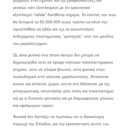
μάχιμους επιστήμονες και όχι γραφειοθεσίτες) και
γενικώς κάτι εξοπλισμένο με ότι ερευνητικό
εξοπλισμό-“rafale” διατίθεται σήμερα. Το κόστος του που
θα ξεπερνά τα 50.000.000 ευρώ πρέπει να κάνει την
προσπάθεια να αξίζει και όχι να ικανοποιήσει
ενδεχόμενες επιστημονικές “αρπαχτές” υπό τον μανδύα
του μεγαλόσχημου.
Ως είναι φυσικό ένα τέτοιο κέντρο δεν μπορεί να
δημιουργηθεί ούτε σε όροφο κάποιου πανεπιστημιακού
κτηρίου, ούτε σε πλαγιά βουνού, ούτε φυσικά στον
πολεοδομικό ιστό κάποιας μεγαλούπολης. Απαιτείται
ικανός και άπλετος χώρος κοντά στη θάλασσα, με όχι
απαγορευτικές αποστάσεις από πόλη και πανεπιστήμιο
και με ει δυνατόν γειτνίαση και με διαμορφώσεις γλυκών
και υφάλμυρων νερών.
Φυσικά δεν διστάζω να προτείνω ότι η ιδανικότερη
περιοχή της Ελλάδος για την εγκατάσταση αυτού του