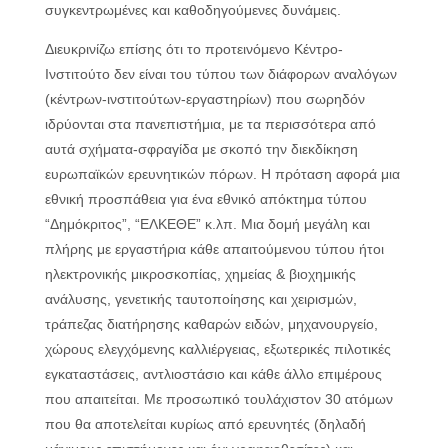
συγκεντρωμένες και καθοδηγούμενες δυνάμεις.
Διευκρινίζω επίσης ότι το προτεινόμενο Κέντρο-
Ινστιτούτο δεν είναι του τύπου των διάφορων αναλόγων
(κέντρων-ινστιτούτων-εργαστηρίων) που σωρηδόν
ιδρύονται στα πανεπιστήμια, με τα περισσότερα από
αυτά σχήματα-σφραγίδα με σκοπό την διεκδίκηση
ευρωπαϊκών ερευνητικών πόρων. Η πρόταση αφορά μια
εθνική προσπάθεια για ένα εθνικό απόκτημα τύπου
“Δημόκριτος”, “ΕΛΚΕΘΕ” κ.λπ. Μια δομή μεγάλη και
πλήρης με εργαστήρια κάθε απαιτούμενου τύπου ήτοι
ηλεκτρονικής μικροσκοπίας, χημείας & βιοχημικής
ανάλυσης, γενετικής ταυτοποίησης και χειρισμών,
τράπεζας διατήρησης καθαρών ειδών, μηχανουργείο,
χώρους ελεγχόμενης καλλιέργειας, εξωτερικές πιλοτικές
εγκαταστάσεις, αντλιοστάσιο και κάθε άλλο επιμέρους
που απαιτείται. Με προσωπικό τουλάχιστον 30 ατόμων
που θα αποτελείται κυρίως από ερευνητές (δηλαδή