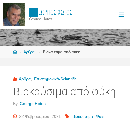
Skip
Γ
Ε
Ώ
Ρ
Γ
Ι
Ο
Σ
Χ
Ώ
Τ
Ο
Σ
to
content
George Hotos
Home
Άρθρα
Βιοκαύσιμα από φύκη
Άρθρα
,
Επιστημονικά-Scientific
Βιοκαύσιμα από φύκη
By
George Hotos
22 Φεβρουαρίου, 2021
Βιοκαύσιμα
,
Φύκη