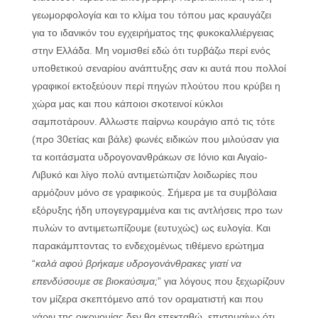
γεωμορφολογία και το κλίμα του τόπου μας κραυγάζει
για το ιδανικόν του εγχειρήματος της φυκοκαλλιέργειας
στην Ελλάδα. Μη νομισθεί εδώ ότι τυρβάζω περί ενός
υποθετικού σεναρίου ανάπτυξης σαν κι αυτά που πολλοί
γραφικοί εκτοξεύουν περί πηγών πλούτου που κρύβει η
χώρα μας και που κάποιοι σκοτεινοί κύκλοι
σαμποτάρουν. Αλλωστε παίρνω κουράγιο από τις τότε
(προ 30ετίας και βάλε) φωνές ειδικών που μιλούσαν για
τα κοιτάσματα υδρογονανθράκων σε Ιόνιο και Αιγαίο-
Λιβυκό και λίγο πολύ αντιμετώπιζαν λοιδωρίες που
αρμόζουν μόνο σε γραφικούς. Σήμερα με τα συμβόλαια
εξόρυξης ήδη υπογεγραμμένα και τις αντλήσεις προ των
πυλών το αντιμετωπίζουμε (ευτυχώς) ως ευλογία. Και
παρακάμπτοντας το ενδεχομένως τιθέμενο ερώτημα
“
καλά αφού βρήκαμε υδρογονάνθρακες γιατί να
επενδύσουμε σε βιοκαύσιμα;
” για λόγους που ξεχωρίζουν
τον μίζερα σκεπτόμενο από τον οραματιστή και που
χάριν της οικονομίας δεν θα επεκταθώ, επισημαίνω ότι