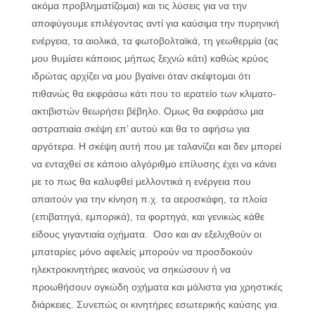
ακόμα προβληματίζομαι) και τις λύσεις για να την
αποφύγουμε επιλέγοντας αντί για καύσιμα την πυρηνική
ενέργεια, τα αιολικά, τα φωτοβολταϊκά, τη γεωθερμία (ας
μου θυμίσει κάποιος μήπως ξεχνώ κάτι) καθώς κρύος
ιδρώτας αρχίζει να μου βγαίνει όταν σκέφτομαι ότι
πιθανώς θα εκφράσω κάτι που το ιερατείο των κλιματο-
ακτιβιστών θεωρήσει βέβηλο. Ομως θα εκφράσω μια
αστραπιαία σκέψη επ’ αυτού και θα το αφήσω για
αργότερα. Η σκέψη αυτή που με ταλανίζει και δεν μπορεί
να ενταχθεί σε κάποιο αλγόριθμο επίλυσης έχει να κάνει
με το πως θα καλυφθεί μελλοντικά η ενέργεια που
απαιτούν για την κίνηση π.χ. τα αεροσκάφη, τα πλοία
(επιβατηγά, εμπορικά), τα φορτηγά, και γενικώς κάθε
είδους γιγαντιαία οχήματα. Οσο και αν εξελιχθούν οι
μπαταρίες μόνο αφελείς μπορούν να προσδοκούν
ηλεκτροκινητήρες ικανούς να σηκώσουν ή να
προωθήσουν ογκώδη οχήματα και μάλιστα για χρηστικές
διάρκειες. Συνεπώς οι κινητήρες εσωτερικής καύσης για