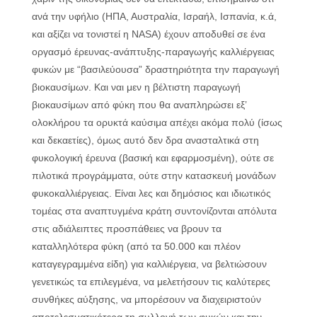
ανά την υφήλιο (ΗΠΑ, Αυστραλία, Ισραήλ, Ισπανία, κ.ά,
και αξίζει να τονιστεί η NASA) έχουν αποδυθεί σε ένα
οργασμό έρευνας-ανάπτυξης-παραγωγής καλλιέργειας
φυκών με “βασιλεύουσα” δραστηριότητα την παραγωγή
βιοκαυσίμων. Και ναι μεν η βέλτιστη παραγωγή
βιοκαυσίμων από φύκη που θα αναπληρώσει εξ’
ολοκλήρου τα ορυκτά καύσιμα απέχει ακόμα πολύ (ίσως
και δεκαετίες), όμως αυτό δεν δρα ανασταλτικά στη
φυκολογική έρευνα (βασική και εφαρμοσμένη), ούτε σε
πιλοτικά προγράμματα, ούτε στην κατασκευή μονάδων
φυκοκαλλιέργειας. Είναι λες και δημόσιος και ιδιωτικός
τομέας στα αναπτυγμένα κράτη συντονίζονται απόλυτα
στις αδιάλειπτες προσπάθειες να βρουν τα
καταλληλότερα φύκη (από τα 50.000 και πλέον
καταγεγραμμένα είδη) για καλλιέργεια, να βελτιώσουν
γενετικώς τα επιλεγμένα, να μελετήσουν τις καλύτερες
συνθήκες αύξησης, να μπορέσουν να διαχειριστούν