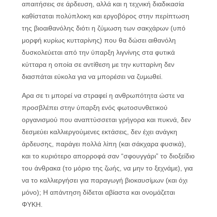
απαιτήσεις σε άρδευση, αλλά και η τεχνική διαδικασία
καθίσταται πολύπλοκη και εργοβόρος στην περίπτωση
της βιοαιθανόλης διότι η ζύμωση των σακχάρων (υπό
μορφή κυρίως κυτταρίνης) που θα δώσει αιθανόλη
δυσκολεύεται από την ύπαρξη λιγνίνης στα φυτικά
κύτταρα η οποία σε αντίθεση με την κυτταρίνη δεν
διασπάται εύκολα για να μπορέσει να ζυμωθεί.
Αρα σε τι μπορεί να στραφεί η ανθρωπότητα ώστε να
προσβλέπει στην ύπαρξη ενός φωτοσυνθετικού
οργανισμού που αναπτύσσεται γρήγορα και πυκνά, δεν
δεσμεύει καλλιεργούμενες εκτάσεις, δεν έχει ανάγκη
άρδευσης, παράγει πολλά λίπη (και σάκχαρα φυσικά),
και το κυριότερο απορροφά σαν “σφουγγάρι” το διοξείδιο
του άνθρακα (το μόριο της ζωής, να μην το ξεχνάμε), για
να το καλλιεργήσει για παραγωγή βιοκαυσίμων (και όχι
μόνο); Η απάντηση δίδεται αβίαστα και ονομάζεται
ΦΥΚΗ.