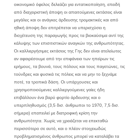
οικονομικό όφελος δελεάζει για εντατικοποίηση, επειδή
από διαχειριστική άποψη οι απαιτούμενες εκτάσεις είναι
μεγάλες και οι ανάγκες άρδευσης τρομακτικές και από
ηθική άποψη δεν επιτρέπεται να υπερισχύσει η
διοχέτευση της παραγωγής προς τα βιοκαύσιμα αντί της
κάλυψης των επισιτιστικών αναγκών της ανθρωπότητας.
Οι καλλιεργήσιμες εκτάσεις της Γης δεν είναι ατελείωτες
αν αφαιρέσουμε από την επιφάνεια των ηπείρων τις
ερήμους, τα βουνά, τους πόλους και τους παγετώνες, τις
τούνδρες και φυσικά τις πόλεις και να μην το ξεχνάμε
ποτέ, τα τροπικά δάση. Οι υπάρχουσες και
χρησιμοποιούμενες καλλιεργούμενες γαίες ήδη
επιβάλλουν ένα βαρύ φορτίο άρδευσης και ο
υπερπληθυσμός (3,5 δισ. άνθρωποι το 1970, 7,5 δισ.
σήμερα) επαπειλεί με διατροφική κρίση την
ανθρωπότητα. Χωρίς να χρειάζεται να επεκταθώ
περισσότερο σε αυτό, και ο πλέον στοιχειωδώς
προβληματισμένος άνθρωπος μπορεί να καταλάβει τα