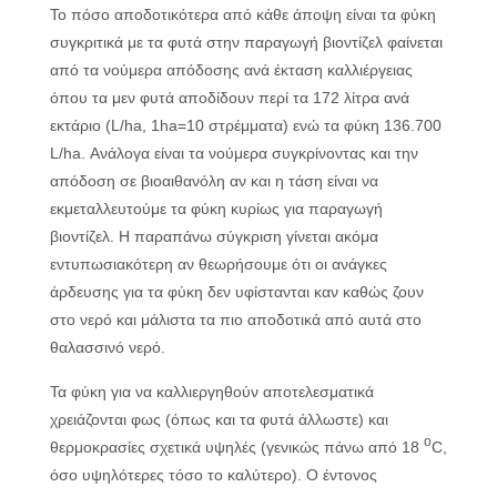
Το πόσο αποδοτικότερα από κάθε άποψη είναι τα φύκη
συγκριτικά με τα φυτά στην παραγωγή βιοντίζελ φαίνεται
από τα νούμερα απόδοσης ανά έκταση καλλιέργειας
όπου τα μεν φυτά αποδίδουν περί τα 172 λίτρα ανά
εκτάριο (L/ha, 1ha=10 στρέμματα) ενώ τα φύκη 136.700
L/ha. Ανάλογα είναι τα νούμερα συγκρίνοντας και την
απόδοση σε βιοαιθανόλη αν και η τάση είναι να
εκμεταλλευτούμε τα φύκη κυρίως για παραγωγή
βιοντίζελ. Η παραπάνω σύγκριση γίνεται ακόμα
εντυπωσιακότερη αν θεωρήσουμε ότι οι ανάγκες
άρδευσης για τα φύκη δεν υφίστανται καν καθώς ζουν
στο νερό και μάλιστα τα πιο αποδοτικά από αυτά στο
θαλασσινό νερό.
Τα φύκη για να καλλιεργηθούν αποτελεσματικά
χρειάζονται φως (όπως και τα φυτά άλλωστε) και
o
θερμοκρασίες σχετικά υψηλές (γενικώς πάνω από 18
C,
όσο υψηλότερες τόσο το καλύτερο). Ο έντονος