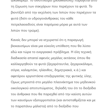
ξεκαθαρίζω. Το οινόπνευμα (βιοαιθανόλη) παράγεται από
τη ζύμωση των σακχάρων που περιέχουν τα φυτά. Το
βιοντίζελ από την εκχύλιση των λιπών που περιέχουν τα
φυτά (διότι οι υδρογονάνθρακες του κάθε
πετρελαιοειδούς είναι παρόμοια μόρια με αυτά των
λιπών που τρώμε).
Κανείς δεν μπορεί να ισχυριστεί ότι η παραγωγή
βιοκαυσίμων είναι μια εύκολη υπόθεση που θα λύσει
εδώ και τώρα το ενεργειακό πρόβλημα. Η όλη τεχνική
διαδικασία απαιτεί αφενός μεγάλες εκτάσεις όπου θα
καλλιεργηθούν τα φυτά (ζαχαρότευτλα, ζαχαροκάλαμο,
σόγια, καλαμπόκι, ηλίανθος, δημητριακά, κ.ά.) και
αφετέρου εργοστάσια επεξεργασίας της φυτικής ύλης.
Ομως μπροστά στο μεγάλο πλεονέκτημα του μηδενικού
οικολογικού αποτυπώματος, δηλαδή του ότι το διοξείδιο
του άνθρακα που θα παραχθεί από την καύση αυτών
των καυσίμων εξισορροπείται (και αντισταθμίζεται και με
το παραπάνω μάλιστα) από το διοξείδιο που