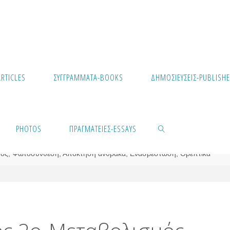
RTICLES
ΣΥΓΓΡΆΜΜΑΤΑ-BOOKS
ΔΗΜΟΣΙΕΎΣΕΙΣ-PUBLISHE
PHOTOS
ΠΡΑΓΜΑΤΕΊΕΣ-ESSAYS
ός, Φωτοσύνθεση, Απόκτηση άνθρακα, Ενασβέστωση, Θρεπτικά
SEARCH