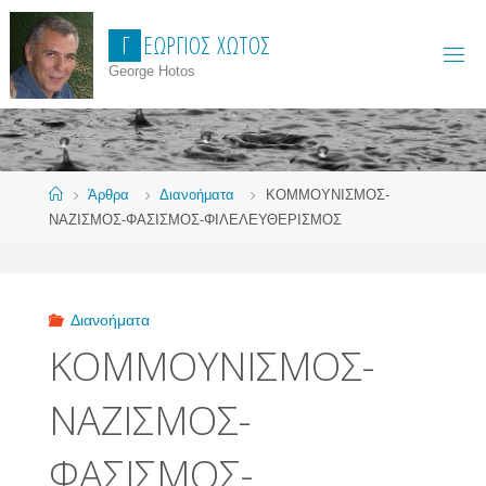
Skip
Γ
Ε
Ώ
Ρ
Γ
Ι
Ο
Σ
Χ
Ώ
Τ
Ο
Σ
to
content
George Hotos
Home
Άρθρα
Διανοήματα
ΚΟΜΜΟΥΝΙΣΜΟΣ-
ΝΑΖΙΣΜΟΣ-ΦΑΣΙΣΜΟΣ-ΦΙΛΕΛΕΥΘΕΡΙΣΜΟΣ
Διανοήματα
ΚΟΜΜΟΥΝΙΣΜΟΣ-
ΝΑΖΙΣΜΟΣ-
ΦΑΣΙΣΜΟΣ-