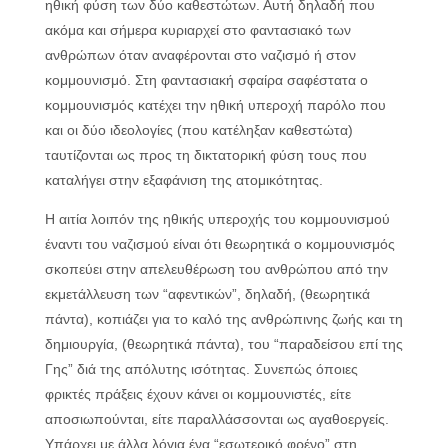
ηθική φύση των δύο καθεστώτων. Αυτή δηλαδή που
ακόμα και σήμερα κυριαρχεί στο φαντασιακό των
ανθρώπων όταν αναφέρονται στο ναζισμό ή στον
κομμουνισμό. Στη φαντασιακή σφαίρα σαφέστατα ο
κομμουνισμός κατέχει την ηθική υπεροχή παρόλο που
και οι δύο ιδεολογίες (που κατέληξαν καθεστώτα)
ταυτίζονται ως προς τη δικτατορική φύση τους που
καταλήγει στην εξαφάνιση της ατομικότητας.
Η αιτία λοιπόν της ηθικής υπεροχής του κομμουνισμού
έναντι του ναζισμού είναι ότι θεωρητικά ο κομμουνισμός
σκοπεύει στην απελευθέρωση του ανθρώπου από την
εκμετάλλευση των “αφεντικών”, δηλαδή, (θεωρητικά
πάντα), κοπιάζει για το καλό της ανθρώπινης ζωής και τη
δημιουργία, (θεωρητικά πάντα), του “παραδείσου επί της
Γης” διά της απόλυτης ισότητας. Συνεπώς όποιες
φρικτές πράξεις έχουν κάνει οι κομμουνιστές, είτε
αποσιωπούνται, είτε παραλλάσσονται ως αγαθοεργείς.
Υπάρχει με άλλα λόγια ένα “εσωτερικό φρένο” στη