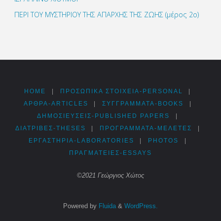
ΠΕΡΙ ΤΟΥ ΜΥΣΤΗΡΙΟΥ ΤΗΣ ΑΠΑΡΧΗΣ ΤΗΣ ΖΩΗΣ (μέρος 2ο)
HOME
|
ΠΡΟΣΩΠΙΚΆ ΣΤΟΙΧΕΊΑ-PERSONAL
|
ΑΡΘΡΑ-ARTICLES
|
ΣΥΓΓΡΆΜΜΑΤΑ-BOOKS
|
ΔΗΜΟΣΙΕΎΣΕΙΣ-PUBLISHED PAPERS
|
ΔΙΑΤΡΙΒΈΣ-THESES
|
ΠΡΟΓΡΆΜΜΑΤΑ-ΜΕΛΈΤΕΣ
|
ΕΡΓΑΣΤΉΡΙΑ-LABORATORIES
|
PHOTOS
|
ΠΡΑΓΜΑΤΕΊΕΣ-ESSAYS
©2021 Γεώργιος Χώτος
Powered by
Fluida
&
WordPress.