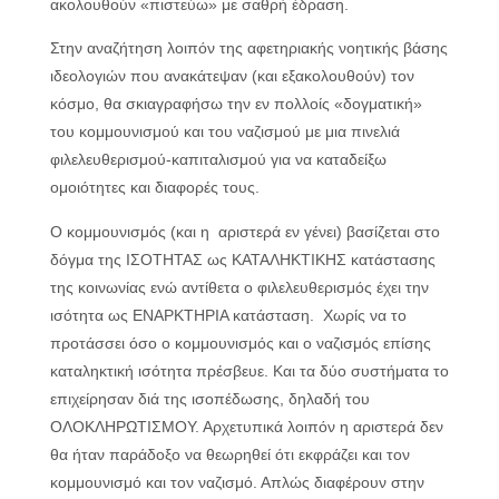
ακολουθούν «πιστεύω» με σαθρή έδραση.
Στην αναζήτηση λοιπόν της αφετηριακής νοητικής βάσης
ιδεολογιών που ανακάτεψαν (και εξακολουθούν) τον
κόσμο, θα σκιαγραφήσω την εν πολλοίς «δογματική»
του κομμουνισμού και του ναζισμού με μια πινελιά
φιλελευθερισμού-καπιταλισμού για να καταδείξω
ομοιότητες και διαφορές τους.
Ο κομμουνισμός (και η αριστερά εν γένει) βασίζεται στο
δόγμα της ΙΣΟΤΗΤΑΣ ως ΚΑΤΑΛΗΚΤΙΚΗΣ κατάστασης
της κοινωνίας ενώ αντίθετα ο φιλελευθερισμός έχει την
ισότητα ως ΕΝΑΡΚΤΗΡΙΑ κατάσταση. Χωρίς να το
προτάσσει όσο ο κομμουνισμός και ο ναζισμός επίσης
καταληκτική ισότητα πρέσβευε. Και τα δύο συστήματα το
επιχείρησαν διά της ισοπέδωσης, δηλαδή του
ΟΛΟΚΛΗΡΩΤΙΣΜΟΥ. Αρχετυπικά λοιπόν η αριστερά δεν
θα ήταν παράδοξο να θεωρηθεί ότι εκφράζει και τον
κομμουνισμό και τον ναζισμό. Απλώς διαφέρουν στην