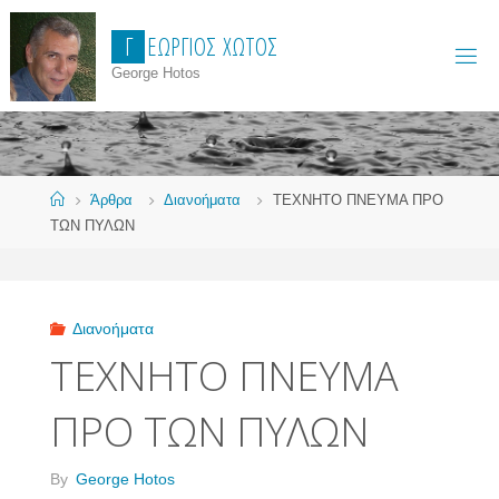
Skip
Γ
Ε
Ώ
Ρ
Γ
Ι
Ο
Σ
Χ
Ώ
Τ
Ο
Σ
to
content
George Hotos
Home
Άρθρα
Διανοήματα
ΤΕΧΝΗΤΟ ΠΝΕΥΜΑ ΠΡΟ
ΤΩΝ ΠΥΛΩΝ
Διανοήματα
ΤΕΧΝΗΤΟ ΠΝΕΥΜΑ
ΠΡΟ ΤΩΝ ΠΥΛΩΝ
By
George Hotos