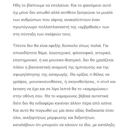
Ηδη το βλέπουμε να επελαύνει. Και το φαινόμενο αυτό
όχι μόνο δεν απωθεί αλλά αντίθετα ξεσηκώνει τα μυαλά
των ανθρώπων που αίφνης ανακαλύπτουν έναν
πρωτόγνωρο πολλαπλασιαστή της «εμβρίθειάς» των
στη σύνταξη των σκέψεών τους.
Τίποτα δεν θα είναι εφεξής δύσκολο όπως παλιά. Για
οποιοδήποτε θέμα, λογοτεχνικό, φιλοσοφικό, ιστορικό,
επιστημονικό, ή και μουσικο-θεατρικό, δεν θα χρειάζεται
πλέον η βασανιστική αναμονή της έμπνευσης και της
σφυρηλάτησης της εισαγωγής. Θα ορίζεις τι θέλεις να
γράψεις, μουσικοσυνθέσεις, ή σκηνοθετήσεις, τι στυλ και
έκταση να έχει και σε λίγα λεπτά θα το «καμαρώνεις»
στην οθόνη σου. Θα το καμαρώνεις βέβαια αυτιστικά
διότι δεν θα ενδιαφέρει κανέναν άλλον πέρα από εσένα.
Και αυτό θα παγιωθεί ως μία άνευ αξίας διαδικασία όταν
όλοι, ανεξαρτήτως μόρφωσης και δεξιοτήτων,
καταλάβουν ότι μπορούν να κάνουν το ίδιο, με κατάληξη