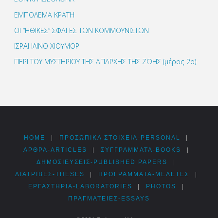
ΕΜΠΟΛΕΜΑ ΚΡΑΤΗ
ΟΙ “ΗΘΙΚΕΣ” ΣΦΑΓΕΣ ΤΩΝ ΚΟΜΜΟΥΝΙΣΤΩΝ
ΙΣΡΑΗΛΙΝΟ ΧΙΟΥΜΟΡ
ΠΕΡΙ ΤΟΥ ΜΥΣΤΗΡΙΟΥ ΤΗΣ ΑΠΑΡΧΗΣ ΤΗΣ ΖΩΗΣ (μέρος 2ο)
HOME
|
ΠΡΟΣΩΠΙΚΆ ΣΤΟΙΧΕΊΑ-PERSONAL
|
ΑΡΘΡΑ-ARTICLES
|
ΣΥΓΓΡΆΜΜΑΤΑ-BOOKS
|
ΔΗΜΟΣΙΕΎΣΕΙΣ-PUBLISHED PAPERS
|
ΔΙΑΤΡΙΒΈΣ-THESES
|
ΠΡΟΓΡΆΜΜΑΤΑ-ΜΕΛΈΤΕΣ
|
ΕΡΓΑΣΤΉΡΙΑ-LABORATORIES
|
PHOTOS
|
ΠΡΑΓΜΑΤΕΊΕΣ-ESSAYS