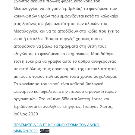
Εχοντας ακούσει πολλές φορές κατοίκους του
Μεσολογγίου να εξηγούν “εμβριθώς” το φαινόμενο των
κοκκινωπών νερών που εμφανίζονται κατά το καλοκαίρι
στις λεκάνες υψηλής αλατότητας των αλυκών του
Μεσολογγίου και να το αποδίδουν στο ιώδιο που έχει το
νερό ή σε άλλες “θαυματουργές” χημικές ουσίες,
αποφάσισα να βάλω τα πράγματα στη θέση τους
εξηγώντας το φαινόμενο επιστημονικώς. Μου δόθηκε
έτσι η ευκαιρία να γράψω αυτό το άρθρο αναφέροντας
σε αυτό όλους τους οργανισμούς της υπεραλατότητας
με τους οποίους παθιασμένα τόσα χρόνια ασχολούμαι.
Το κοκκίνισμα του νερού είναι καθαρά βιολογικό
φαινόμενο και οφείλεται στην παρουσία μονοκύτταρων
οργανισμών. Στο κείμενο δίδονται λεπτομέρειες και
ξεριζώνονται οι αναληθείς εξηγήσεις. Γιώργος Χώτος,
Ιούλιος 2020
ΠΡΑΓΜΑΤΕΙΑ ΓΙΑ ΤΟ ΚΟΚΚΙΝΟ ΧΡΩΜΑ ΤΩΝ ΑΛΥΚΟ-
ΛΙΜΝΩΝ-2020
Λήψη