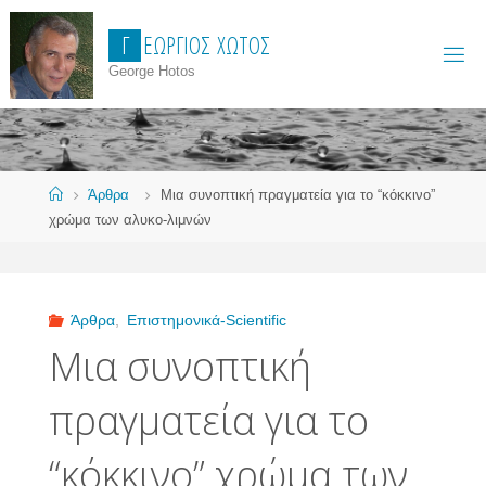
Skip
Γ
Ε
Ώ
Ρ
Γ
Ι
Ο
Σ
Χ
Ώ
Τ
Ο
Σ
to
content
George Hotos
Home
Άρθρα
Μια συνοπτική πραγματεία για το “κόκκινο”
χρώμα των αλυκο-λιμνών
Άρθρα
,
Επιστημονικά-Scientific
Μια συνοπτική
πραγματεία για το
“κόκκινο” χρώμα των