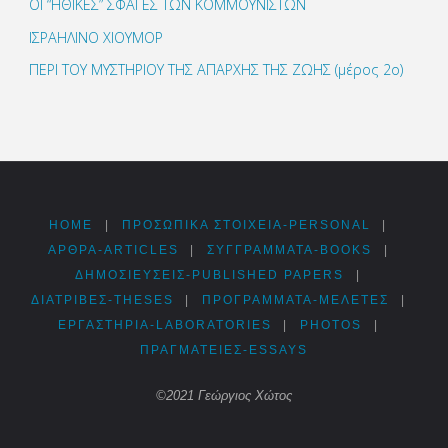
ΟΙ “ΗΘΙΚΕΣ” ΣΦΑΓΕΣ ΤΩΝ ΚΟΜΜΟΥΝΙΣΤΩΝ
ΙΣΡΑΗΛΙΝΟ ΧΙΟΥΜΟΡ
ΠΕΡΙ ΤΟΥ ΜΥΣΤΗΡΙΟΥ ΤΗΣ ΑΠΑΡΧΗΣ ΤΗΣ ΖΩΗΣ (μέρος 2ο)
HOME
|
ΠΡΟΣΩΠΙΚΆ ΣΤΟΙΧΕΊΑ-PERSONAL
|
ΑΡΘΡΑ-ARTICLES
|
ΣΥΓΓΡΆΜΜΑΤΑ-BOOKS
|
ΔΗΜΟΣΙΕΎΣΕΙΣ-PUBLISHED PAPERS
|
ΔΙΑΤΡΙΒΈΣ-THESES
|
ΠΡΟΓΡΆΜΜΑΤΑ-ΜΕΛΈΤΕΣ
|
ΕΡΓΑΣΤΉΡΙΑ-LABORATORIES
|
PHOTOS
|
ΠΡΑΓΜΑΤΕΊΕΣ-ESSAYS
©2021 Γεώργιος Χώτος