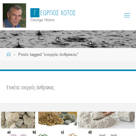
Skip
Γ
Ε
Ώ
Ρ
Γ
Ι
Ο
Σ
Χ
Ώ
Τ
Ο
Σ
to
content
George Hotos
Home
Posts tagged "ενεργός άνθρακας"
Ετικέτα:
ενεργός άνθρακας