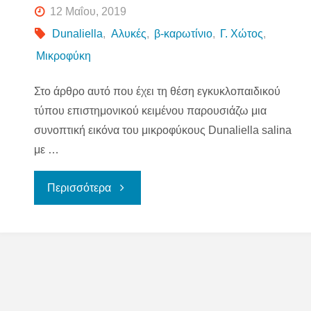
12 Μαΐου, 2019
Dunaliella
,
Αλυκές
,
β-καρωτίνιο
,
Γ. Χώτος
,
Μικροφύκη
Στο άρθρο αυτό που έχει τη θέση εγκυκλοπαιδικού
τύπου επιστημονικού κειμένου παρουσιάζω μια
συνοπτική εικόνα του μικροφύκους Dunaliella salina
με …
"Dunaliella,
Περισσότερα
το
θαυμαστό
φύκος