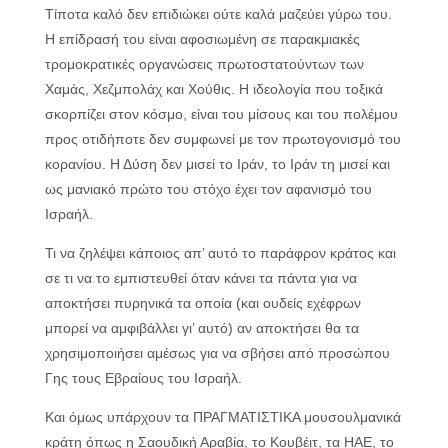
Τίποτα καλό δεν επιδιώκει ούτε καλά μαζεύει γύρω του.
Η επίδρασή του είναι αφοσιωμένη σε παρακμιακές
τρομοκρατικές οργανώσεις πρωτοστατούντων των
Χαμάς, Χεζμπολάχ και Χούθις. Η ιδεολογία που τοξικά
σκορπίζει στον κόσμο, είναι του μίσους και του πολέμου
προς οτιδήποτε δεν συμφωνεί με τον πρωτογονισμό του
κορανίου. Η Δύση δεν μισεί το Ιράν, το Ιράν τη μισεί και
ως μανιακό πρώτο του στόχο έχει τον αφανισμό του
Ισραήλ.
Τι να ζηλέψει κάποιος απ’ αυτό το παράφρον κράτος και
σε τι να το εμπιστευθεί όταν κάνει τα πάντα για να
αποκτήσει πυρηνικά τα οποία (και ουδείς εχέφρων
μπορεί να αμφιβάλλει γι’ αυτό) αν αποκτήσει θα τα
χρησιμοποιήσει αμέσως για να σβήσει από προσώπου
Γης τους Εβραίους του Ισραήλ.
Και όμως υπάρχουν τα ΠΡΑΓΜΑΤΙΣΤΙΚΑ μουσουλμανικά
κράτη όπως η Σαουδική Αραβία, το Κουβέιτ, τα ΗΑΕ, το