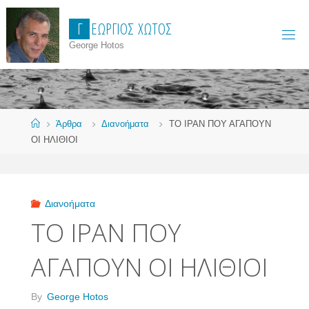
Skip
Γ
Ε
Ώ
Ρ
Γ
Ι
Ο
Σ
Χ
Ώ
Τ
Ο
Σ
to
content
George Hotos
Home
Άρθρα
Διανοήματα
ΤΟ ΙΡΑΝ ΠΟΥ ΑΓΑΠΟΥΝ
ΟΙ ΗΛΙΘΙΟΙ
Διανοήματα
ΤΟ ΙΡΑΝ ΠΟΥ
ΑΓΑΠΟΥΝ ΟΙ ΗΛΙΘΙΟΙ
By
George Hotos