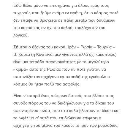
Εδώ θέλω μόνο να επισημάνω για όλους εμάς τους
τυχερούς που ζούμε ακόμα εν ειρήνη, ότι ο κόσμος ποτέ
δεν έπαψε να βρίσκεται σε πάλη μεταξύ των δυνάμεων
του κακού και, αν όχι του καλού, τουλάχιστον του
λογικού.
Σήμερα ο άξονας του κακού, Ιράν – Ρωσία – Τουρκία –
Β. Κορέα (η Κίνα είναι μεν γίγαντας αλλά όχι κακοποιός)
είναι μια τετράδα παρανοϊκότητας με το μεγαλύτερο
«κρίμα» αυτό της Ρωσίας που αν ποτέ γινόταν να
αποτινάξει τον αρχέγονο ερπετοειδή της εγκέφαλο ο
κόσμος θα ήταν πολύ πιο ασφαλής.
Είναι ν’ απορεί ένας σώφρων δυτικός που βλέπει τους
συνοδοιπόρους του να διαδηλώνουν για τα δίκαια του
αφιονισμένου ισλάμ, που στο καλό βλέπουν το δίκαιο και
το ωφέλιμο σ’ αυτά που επιδιώκει να επιφέρει ο
αρχηγέτης του άξονα του κακού, το Ιράν των μουλάδων.