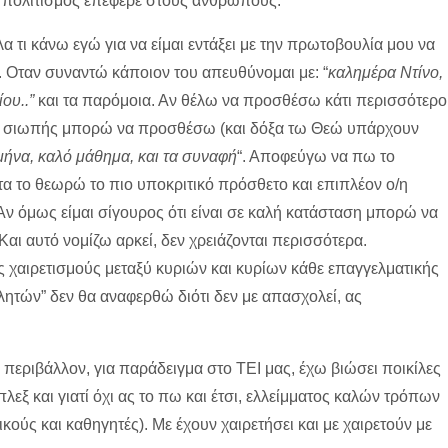
ς πολιτισμός επέφερε στους ανθρώπους.
 τι κάνω εγώ για να είμαι εντάξει με την πρωτοβουλία μου να
 Οταν συναντώ κάποιον του απευθύνομαι με: “
καλημέρα Ντίνο,
ου..”
και τα παρόμοια. Αν θέλω να προσθέσω κάτι περισσότερο
ιτα σιωπής μπορώ να προσθέσω (και δόξα τω Θεώ υπάρχουν
μήνα, καλό μάθημα, και τα συναφή
“. Αποφεύγω να πω το
ατα το θεωρώ το πιο υποκριτικό πρόσθετο και επιπλέον ο/η
 Αν όμως είμαι σίγουρος ότι είναι σε καλή κατάσταση μπορώ να
 Και αυτό νομίζω αρκεί, δεν χρειάζονται περισσότερα.
 χαιρετισμούς μεταξύ κυριών και κυρίων κάθε επαγγελματικής
λητών” δεν θα αναφερθώ διότι δεν με απασχολεί, ας
 περιβάλλον, για παράδειγμα στο ΤΕΙ μας, έχω βιώσει ποικίλες
λεξ και γιατί όχι ας το πω και έτσι, ελλείμματος καλών τρόπων
ικούς και καθηγητές). Με έχουν χαιρετήσει και με χαιρετούν με