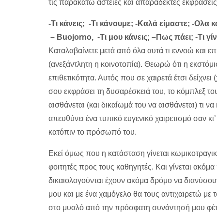
τις παρακάτω αστείες και απαράδεκτες εκφράσεις
-Τι κάνεις; -Τι κάνουμε; -Καλά είμαστε; -Ολ
– Buojorno, -Τι μου κάνεις; –Πως πάει; -Τι γίν
Καταλαβαίνετε μετά από όλα αυτά τι εννοώ και επ
(ανεξάντλητη η κοινοτοπία). Θεωρώ ότι η εκστόμι
επιθετικότητα. Αυτός που σε χαιρετά έτσι δείχνει 
σου εκφράσει τη δυσαρέσκειά του, το κόμπλεξ του 
αισθάνεται (και δικαίωμά του να αισθάνεται) τι ν
απευθύνει ένα τυπικό ευγενικό χαιρετισμό σαν κ
κατόπιν το πρόσωπό του.
Εκεί όμως που η κατάσταση γίνεται κωμικοτραγικ
φοιτητές προς τους καθηγητές. Και γίνεται ακόμα
δικαιολογούνται έχουν ακόμα δρόμο να διανύσουν
μου και με ένα χαμόγελο θα τους αντιχαιρετώ με το
στο μυαλό από την πρόσφατη συνάντησή μου φέτος