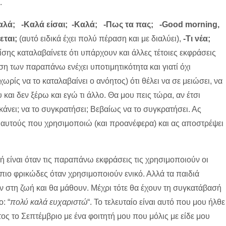
.
α καλά; -Καλά είσαι; -Καλά; -Πως τα πας; -Good morning,
εται;
(αυτό ειδικά έχει πολύ πέραση και με διαλύει),
-Τι νέα;
ίσης καταλαβαίνετε ότι υπάρχουν και άλλες τέτοιες εκφράσεις
ση των παραπάνω ενέχει υποτιμητικότητα και γιατί όχι
(χωρίς να το καταλαβαίνει ο ανόητος) ότι θέλει να σε μειώσει, να
και δεν ξέρω και εγώ τι άλλο. Θα μου πεις τώρα, αν έτσι
α κάνει; να το συγκρατήσει; Βεβαίως να το συγκρατήσει. Ας
ι’ αυτούς που χρησιμοποιώ (και προανέφερα) και ας αποστρέψει
ή είναι όταν τις παραπάνω εκφράσεις τις χρησιμοποιούν οι
 πιο φρικώδες όταν χρησιμοποιούν ενικό. Αλλά τα παιδιά
 στη ζωή και θα μάθουν. Μέχρι τότε θα έχουν τη συγκατάβασή
: “
πολύ καλά ευχαριστώ
“. Το τελευταίο είναι αυτό που μου ήλθε
 το Σεπτέμβριο με ένα φοιτητή μου που μόλις με είδε μου