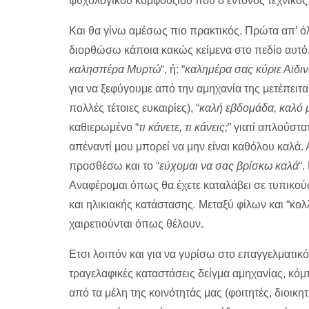
ψυχολογικού κομφουζίου που ο έντονος τεχνικό
Και θα γίνω αμέσως πιο πρακτικός. Πρώτα απ’ όλα
διορθώσω κάποια κακώς κείμενα στο πεδίο αυτό.
καλησπέρα Μυρτώ
“, ή: “
καλημέρα σας κύριε Αϊδινί
για να ξεφύγουμε από την αμηχανία της μετέπε
πολλές τέτοιες ευκαιρίες), “
καλή εβδομάδα, καλό 
καθιερωμένο “
τι κάνετε, τι κάνεις;
” γιατί απλούστ
απέναντί μου μπορεί να μην είναι καθόλου καλά.
προσθέσω και το “
εύχομαι να σας βρίσκω καλά
“.
Αναφέρομαι όπως θα έχετε καταλάβει σε τυπικούς
και ηλικιακής κατάστασης. Μεταξύ φίλων και “κολ
χαιρετιούνται όπως θέλουν.
Ετσι λοιπόν και για να γυρίσω στο επαγγελματικό
τραγελαφικές καταστάσεις δείγμα αμηχανίας, κόμπ
από τα μέλη της κοινότητάς μας (φοιτητές, διοικητ