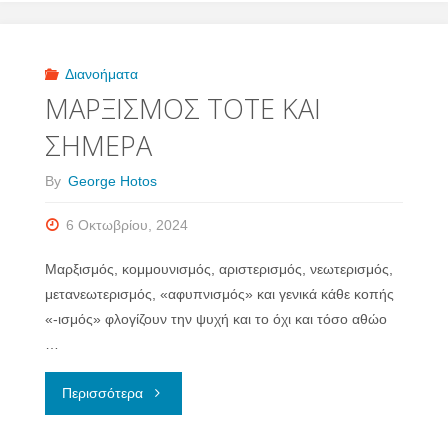
ΤΩΝ
ΕΒΡΑΙΩΝ
Διανοήματα
ΜΑΡΞΙΣΜΟΣ ΤΟΤΕ ΚΑΙ
ΚΑΙ
ΣΗΜΕΡΑ
ΤΑ
By
George Hotos
«ΟΧΙ»
6 Οκτωβρίου, 2024
ΤΩΝ
Μαρξισμός, κομμουνισμός, αριστερισμός, νεωτερισμός,
ΠΑΛΑΙΣΤΙΝΙΩΝ"
μετανεωτερισμός, «αφυπνισμός» και γενικά κάθε κοπής
«-ισμός» φλογίζουν την ψυχή και το όχι και τόσο αθώο
…
"ΜΑΡΞΙΣΜΟΣ
Περισσότερα
ΤΟΤΕ