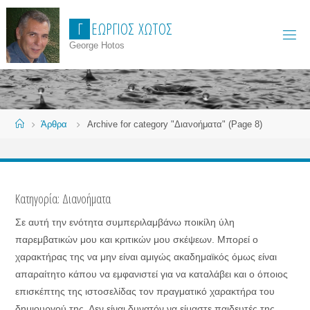
Skip
Γ
Ε
Ώ
Ρ
Γ
Ι
Ο
Σ
Χ
Ώ
Τ
Ο
Σ
to
content
George Hotos
Home
Άρθρα
Archive for category "Διανοήματα"
(Page 8)
Κατηγορία:
Διανοήματα
Σε αυτή την ενότητα συμπεριλαμβάνω ποικίλη ύλη
παρεμβατικών μου και κριτικών μου σκέψεων. Μπορεί ο
χαρακτήρας της να μην είναι αμιγώς ακαδημαϊκός όμως είναι
απαραίτητο κάπου να εμφανιστεί για να καταλάβει και ο όποιος
επισκέπτης της ιστοσελίδας τον πραγματικό χαρακτήρα του
δημιουργού της. Δεν είναι δυνατόν να είμαστε παιδευτές της