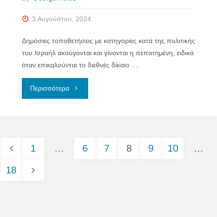
3 Αυγούστου, 2024
Δημόσιες τοποθετήσεις με κατηγορίες κατά της πολιτικής
του Ισραήλ ακούγονται και γίνονται η πεπατημένη, ειδικά
όταν επικαλούνται το διεθνές δίκαιο …
"ΤΑ
Περισσότερα
ΝΟΜΙΜΑ
ΔΙΚΑΙΩΜΑΤΑ
1
…
6
7
8
9
10
…
ΤΟΥ
Σελιδοποίηση
18
ΙΣΡΑΗΛ"
άρθρων