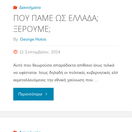
ΣΤΗ
Διανοήματα
ΠΟΥ ΠΑΜΕ ΩΣ ΕΛΛΑΔΑ;
ΓΕΝΙΚΟΛΟΓΙΑ"
ΞΕΡΟΥΜΕ;
By
George Hotos
11 Σεπτεμβρίου, 2024
Αυτό που θεωρούσα απαράδεκτα απίθανο ίσως τελικά
να υφίσταται. Ισως δηλαδή οι πολιτικές κυβερνητικές ελίτ
εκμεταλλευόμενες την εθνική χαύνωση που …
"ΠΟΥ
Περισσότερα
ΠΑΜΕ
ΩΣ
ΕΛΛΑΔΑ;